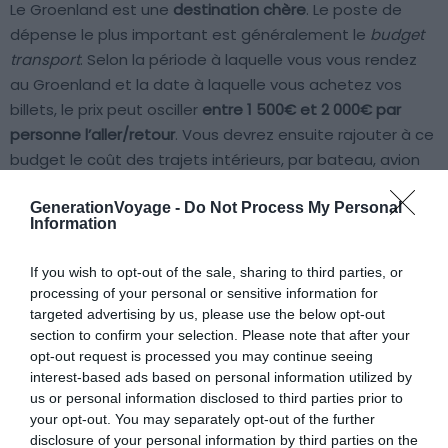
Le Groenland est une
destination chère
. Le poste de
dépense le plus important est généralement le
budget
transport
. Selon la période à laquelle vous vous rendez
au Groenland et la date à laquelle vous achetez vos
billets, le prix peut osciller
entre 1 500€ et 2 000€ par
personne l’aller/retour
. Vous devrez ensuite rajouter à ce
budget le coût des trajets intérieurs, par bateau, avion
ou hélicoptère. À titre d’exemple, le trajet Ilulissat/Nuuk
(38h) en cabine double sur le bateau de la compagnie
GenerationVoyage -
Do Not Process My Personal
Information
Arctic Umiaq Line coûtait
430€ pour deux
, en septembre
2019. Vous pouvez utiliser
Ulysse
pour obtenir le prix du
If you wish to opt-out of the sale, sharing to third parties, or
billet d’avion pour le même trajet.
processing of your personal or sensitive information for
targeted advertising by us, please use the below opt-out
section to confirm your selection. Please note that after your
Le budget hébergement
opt-out request is processed you may continue seeing
interest-based ads based on personal information utilized by
Le deuxième poste de dépense est celui de
us or personal information disclosed to third parties prior to
l’hébergement. Il représente environ 50% du budget sur
your opt-out. You may separately opt-out of the further
place, si on voyage en mode touriste, c’est-à-dire dans
disclosure of your personal information by third parties on the