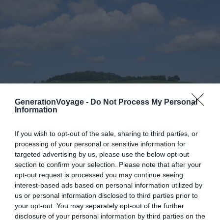
GenerationVoyage -
Do Not Process My Personal
Information
If you wish to opt-out of the sale, sharing to third parties, or
processing of your personal or sensitive information for
targeted advertising by us, please use the below opt-out
Crédit photo : Flickr – Olive Titus
section to confirm your selection. Please note that after your
opt-out request is processed you may continue seeing
Le mont Bernon offre un panorama à 360 degrés sur
interest-based ads based on personal information utilized by
us or personal information disclosed to third parties prior to
Épernay et la vallée de la Marne, sans débourser un
your opt-out. You may separately opt-out of the further
centime.
Ce parc de 3,3 ha se rejoint à pied depuis le
disclosure of your personal information by third parties on the