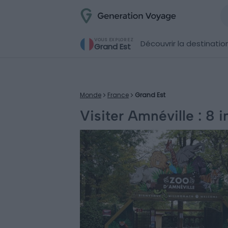
VOUS EXPLOREZ
Découvrir la destinatio
Grand Est
Monde
France
Grand Est
Visiter Amnéville : 8 i