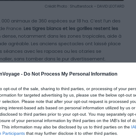
Crédit Photo : Shutterstock – DAVID LEOTARD
 000 animaux de 360 espèces sur 18 ha. C’est l’un des
 de France.
Les tigres blancs et les gorilles restent les
n dense, notamment dans les zones tropicales, aide à
de agréable. Les anciens spectacles ont laissé place
s séances avec les rapaces ou les otaries se
lier, sans tomber dans le pur divertissement.
onVoyage -
Do Not Process My Personal Information
 complet du site, pas 2h en coup de vent. La marche est
es chaussures. Les tarifs au guichet s’élèvent
to opt-out of the sale, sharing to third parties, or processing of your per
ecommandation : réservez des billets datés sur internet
formation for targeted advertising by us, please use the below opt-out s
nviron 5 € par personne et vous éviterez les files
r selection. Please note that after your opt-out request is processed y
vite le week-end.
eing interest-based ads based on personal information utilized by us or
disclosed to third parties prior to your opt-out. You may separately opt-
losure of your personal information by third parties on the IAB’s list of
vec le zoo
. This information may also be disclosed by us to third parties on the
IA
Participants
that may further disclose it to other third parties.