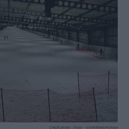
Crédit photo : Flickr – IchWillMehrPortale