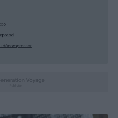
 zoo
surprend
 ou décompresser