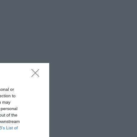
sonal or
ection to
ou may
 personal
out of the
 downstream
B’s List of