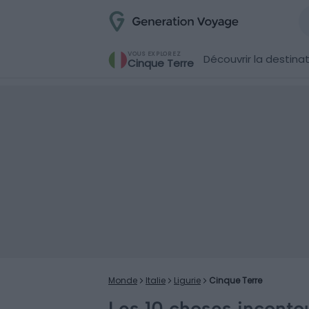
VOUS EXPLOREZ
Découvrir la destina
Cinque Terre
Monde
Italie
Ligurie
Cinque Terre
Les 10 choses incontou