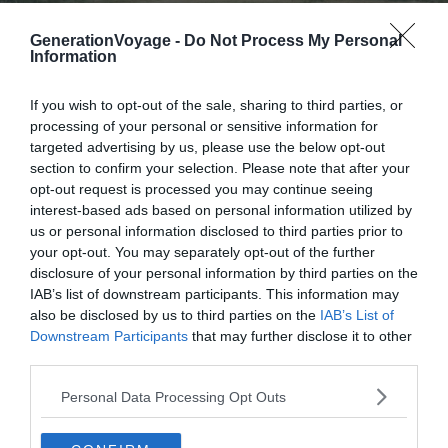
GenerationVoyage -
Do Not Process My Personal
Information
Shutterstock – Nikiforov Alexander
If you wish to opt-out of the sale, sharing to third parties, or
Niché au cœur des montagnes, près de la baie de
Kotor
,
processing of your personal or sensitive information for
ce charmant village est un arrêt incontournable sur la
targeted advertising by us, please use the below opt-out
route escarpée qui monte des côtes Adriatiques vers les
section to confirm your selection. Please note that after your
sommets.
Njegusi
est également réputé pour son riche
opt-out request is processed you may continue seeing
interest-based ads based on personal information utilized by
patrimoine historique, notamment en tant que lieu de
us or personal information disclosed to third parties prior to
naissance de Petar II Petrovich-Njegos, prince, poète et
your opt-out. You may separately opt-out of the further
nationaliste du XIXe siècle. Régalez-vous aussi de la
disclosure of your personal information by third parties on the
délicieuse gastronomie locale du village. Vous
IAB’s list of downstream participants. This information may
découvrirez le
berceau de la cuisine monténégrine
, avec
also be disclosed by us to third parties on the
IAB’s List of
Downstream Participants
that may further disclose it to other
des spécialités telles que le fromage Njeguski, le
third parties.
prosciutto Njeguski et le steak Njeguski.
Personal Data Processing Opt Outs
Egalement, des randonnées guidées et des activités de
plein air permettent de profiter de la nature