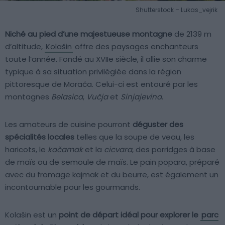
Shutterstock – Lukas_vejrik
Niché au pied d’une majestueuse montagne
de 2139 m
d’altitude,
Kolašin
offre des paysages enchanteurs
toute l’année. Fondé au XVIIe siècle, il allie son charme
typique à sa situation privilégiée dans la région
pittoresque de Morača. Celui-ci est entouré par les
montagnes
Belasica
,
Vučja
et
Sinjajevina
.
Les amateurs de cuisine pourront
déguster des
spécialités locales
telles que la soupe de veau, les
haricots, le
kačamak
et la
cicvara
, des porridges à base
de maïs ou de semoule de maïs. Le pain popara, préparé
avec du fromage kajmak et du beurre, est également un
incontournable pour les gourmands.
Kolašin est un
point de départ idéal pour explorer le
parc