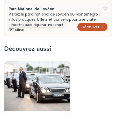
Parc National de Lovćen
Visitez le parc national de Lovćen au Monténégro :
infos pratiques, billets et conseils pour une visite
efficace. Profitez d'une expérience unique !
Parc (naturel, régional, national)
Découvrir
11
offre
s
Découvrez aussi