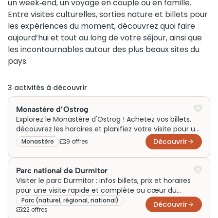
un week‑end, un voyage en couple ou en famille.
Entre visites culturelles, sorties nature et billets pour
les expériences du moment, découvrez quoi faire
aujourd’hui et tout au long de votre séjour, ainsi que
les incontournables autour des plus beaux sites du
pays.
3
activité
s
à découvrir
Monastère d’Ostrog
Explorez le Monastère d'Ostrog ! Achetez vos billets,
découvrez les horaires et planifiez votre visite pour un
voyage inoubliable au Monténégro.
Découvrir
Monastère
9
offre
s
Parc national de Durmitor
Visiter le parc Durmitor : infos billets, prix et horaires
pour une visite rapide et complète au cœur du
Monténégro sauvage et grandiose !
Parc (naturel, régional, national)
Découvrir
22
offre
s