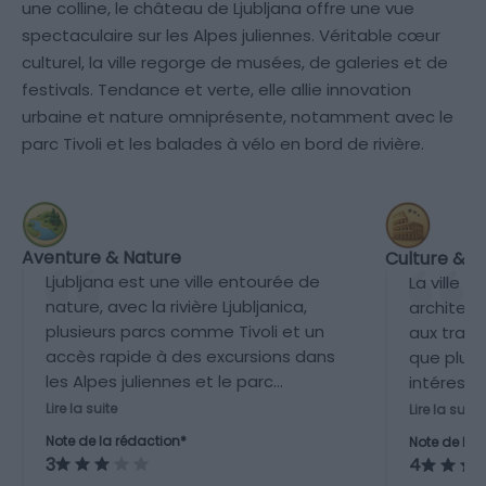
une colline, le château de Ljubljana offre une vue
spectaculaire sur les Alpes juliennes. Véritable cœur
culturel, la ville regorge de musées, de galeries et de
festivals. Tendance et verte, elle allie innovation
urbaine et nature omniprésente, notamment avec le
parc Tivoli et les balades à vélo en bord de rivière.
Aventure & Nature
Culture & P
Ljubljana est une ville entourée de
La ville 
nature, avec la rivière Ljubljanica,
architec
plusieurs parcs comme Tivoli et un
aux trava
accès rapide à des excursions dans
que plusi
les Alpes juliennes et le parc
intéressa
national du Triglav à proximité.
Ljubljana 
Lire la suite
Lire la suite
Cependant, l'offre nature reste
culturel 
Note de la rédaction*
Note de la 
limitée dans la ville même.
3
4