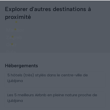
Explorer d'autres destinations à
proximité
Maribor
Zagreb
Graz
Pula
Hébergements
5 hôtels (très) stylés dans le centre-ville de
Ljubljana
Les 5 meilleurs Airbnb en pleine nature proche de
Ljubljana