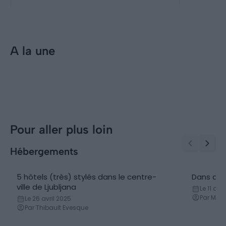
A la une
Incontournables
Visiter Ljubljana : 10
incontournables à faire et voir
(Slovénie)
Pour aller plus loin
Hébergements
5 hôtels (très) stylés dans le centre-
Dans quel
Hôtels
Conseil
ville de Ljubljana
Le 11 dé
Par Mari
Le 26 avril 2025
Par Thibault Evesque