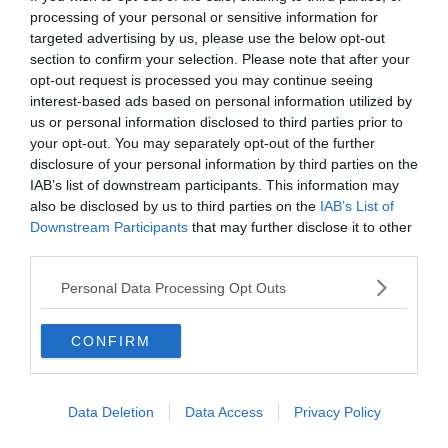
4 idées d’escapades autour de
6 visites
processing of your personal or sensitive information for
Ljubljana
Le 26 n
targeted advertising by us, please use the below opt-out
Par Mari
Le 26 novembre 2025
section to confirm your selection. Please note that after your
Par Marie Cordier
opt-out request is processed you may continue seeing
interest-based ads based on personal information utilized by
us or personal information disclosed to third parties prior to
your opt-out. You may separately opt-out of the further
disclosure of your personal information by third parties on the
Inspiration
IAB’s list of downstream participants. This information may
also be disclosed by us to third parties on the
IAB’s List of
8 bonnes raisons de partir en voyage à Ljubljana
Downstream Participants
that may further disclose it to other
Découvertes
third parties.
Le 12 août 2025
Par Thibault Evesque
Personal Data Processing Opt Outs
CONFIRM
Data Deletion
Data Access
Privacy Policy