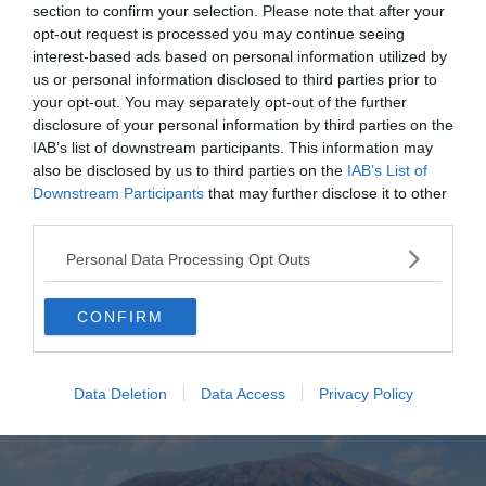
section to confirm your selection. Please note that after your
La route des laves entre Sainte-Rose et Saint-Philippe
opt-out request is processed you may continue seeing
longe des coulées noires qui ont atteint l’océan lors des
interest-based ads based on personal information utilized by
éruptions de 1977 et 2007. L’église Notre-Dame-des-
us or personal information disclosed to third parties prior to
your opt-out. You may separately opt-out of the further
Laves à Sainte-Rose a été partiellement encerclée par
disclosure of your personal information by third parties on the
la coulée de 1977 sans être détruite. Vous serez
IAB’s list of downstream participants. This information may
stupéfait de voir le flot de lave s’arrêter à quelques
also be disclosed by us to third parties on the
IAB’s List of
mètres seulement de la façade, contournant l’édifice. La
Downstream Participants
that may further disclose it to other
distance à couvrir dans la journée est d’environ 120 km.
third parties.
Passez la nuit dans le Sud Sauvage ou montez vers la
Personal Data Processing Opt Outs
Plaine des Cafres pour attaquer le volcan dès le
lendemain matin.
CONFIRM
Jour 6 : Le Piton de la Fournaise
Data Deletion
Data Access
Privacy Policy