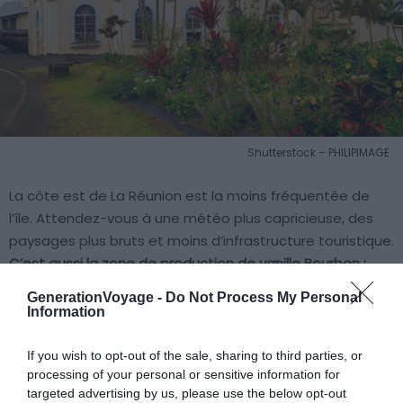
Shutterstock – PHILIPIMAGE
La côte est de La Réunion est la moins fréquentée de
l’île. Attendez-vous à une météo plus capricieuse, des
paysages plus bruts et moins d’infrastructure touristique.
C’est aussi la zone de production de vanille Bourbon :
autour de Bras-Panon ou Sainte-Suzanne, plusieurs
GenerationVoyage -
Do Not Process My Personal
exploitations reçoivent des visiteurs.
Elles vous
Information
expliqueront la pollinisation manuelle, opération qui
justifie le prix de la vanille réunionnaise sur les marchés
If you wish to opt-out of the sale, sharing to third parties, or
mondiaux.
processing of your personal or sensitive information for
targeted advertising by us, please use the below opt-out