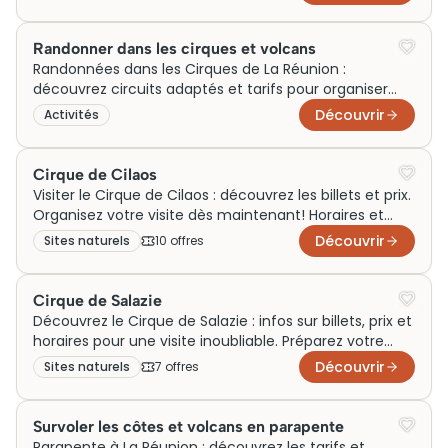
Randonner dans les cirques et volcans
Randonnées dans les Cirques de La Réunion :
découvrez circuits adaptés et tarifs pour organiser
facilement votre prochaine sortie
Découvrir
Activités
Cirque de Cilaos
Visiter le Cirque de Cilaos : découvrez les billets et prix.
Organisez votre visite dès maintenant! Horaires et
infos pratiques inclus.
Découvrir
Sites naturels
10
offre
s
Cirque de Salazie
Découvrez le Cirque de Salazie : infos sur billets, prix et
horaires pour une visite inoubliable. Préparez votre
visite dès maintenant !
Découvrir
Sites naturels
7
offre
s
Survoler les côtes et volcans en parapente
Parapente à La Réunion : découvrez les tarifs et