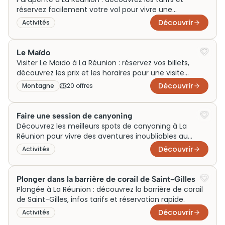
réservez facilement votre vol pour vivre une
expérience unique en toute sécurité
Découvrir
Activités
Le Maïdo
Visiter Le Maïdo à La Réunion : réservez vos billets,
découvrez les prix et les horaires pour une visite
inoubliable au sommet de l'île !
Découvrir
Montagne
20
offre
s
Faire une session de canyoning
Découvrez les meilleurs spots de canyoning à La
Réunion pour vivre des aventures inoubliables au
cœur de paysages à couper le souffle.
Découvrir
Activités
Plonger dans la barrière de corail de Saint-Gilles
Plongée à La Réunion : découvrez la barrière de corail
de Saint-Gilles, infos tarifs et réservation rapide.
Découvrir
Activités