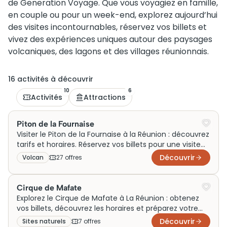
de Generation Voyage. Que vous voyagiez en famille,
en couple ou pour un week-end, explorez aujourd’hui
des visites incontournables, réservez vos billets et
vivez des expériences uniques autour des paysages
volcaniques, des lagons et des villages réunionnais.
16
activité
s
à découvrir
10
6
Activités
Attractions
Piton de la Fournaise
Visiter le Piton de la Fournaise à la Réunion : découvrez
tarifs et horaires. Réservez vos billets pour une visite
inoubliable dès maintenant !
Découvrir
Volcan
27
offre
s
Cirque de Mafate
Explorez le Cirque de Mafate à La Réunion : obtenez
vos billets, découvrez les horaires et préparez votre
visite dès aujourd'hui !
Découvrir
Sites naturels
7
offre
s