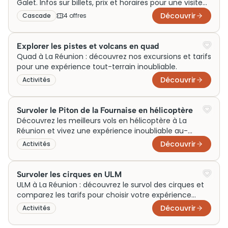
Galet. Infos sur billets, prix et horaires pour une visite
inoubliable à La Réunion. Réservez dès maintenant !
Découvrir
Cascade
4
offre
s
Explorer les pistes et volcans en quad
Quad à La Réunion : découvrez nos excursions et tarifs
pour une expérience tout-terrain inoubliable.
Découvrir
Activités
Survoler le Piton de la Fournaise en hélicoptère
Découvrez les meilleurs vols en hélicoptère à La
Réunion et vivez une expérience inoubliable au-
dessus des paysages époustouflants de l'île.
Découvrir
Activités
Survoler les cirques en ULM
ULM à La Réunion : découvrez le survol des cirques et
comparez les tarifs pour choisir votre expérience
aérienne
Découvrir
Activités