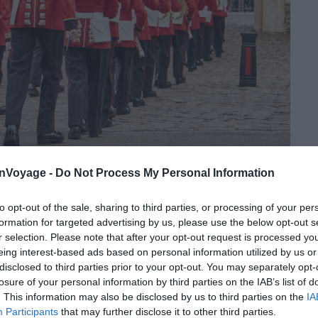
onVoyage -
Do Not Process My Personal Information
Crédit photo : Shutterstock – phil12
to opt-out of the sale, sharing to third parties, or processing of your per
formation for targeted advertising by us, please use the below opt-out s
s de soldats : l’ancienne garde, qui quitte son poste,
r selection. Please note that after your opt-out request is processed y
s. Les soldats appartiennent à la Household Division, des
eing interest-based ads based on personal information utilized by us or
 portent les tuniques rouges et les bonnets en poils
disclosed to third parties prior to your opt-out. You may separately opt-
e fanfare accompagne le défilé et joue la majeure
losure of your personal information by third parties on the IAB’s list of
. This information may also be disclosed by us to third parties on the
IA
e séquences de silence protocolaire.
La cérémonie
Participants
that may further disclose it to other third parties.