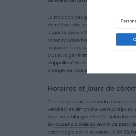
dure environ 45 min.
La tradition des gardes royales à pied 
Persona
de relève telle qu’on la connaît aujourd’
la garde depuis Whitehall vers Buckin
reconstitution historique. Ce sont de 
réglementaire, avec un protocole milit
plusieurs générations. Depuis la mort d
s’appelle officiellement la Garde du Roi
change de nouveau.
Horaires et jours de céré
D’octobre à avril environ, la relève de 
vendredi et dimanche. De mai à juillet, e
peut se prolonger en août selon les a
la
Household Division
avant de partir, l
chronologie est la suivante : à 10h30, l