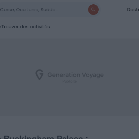
Dest
n
Trouver des activités
 à Buckingham Palace :