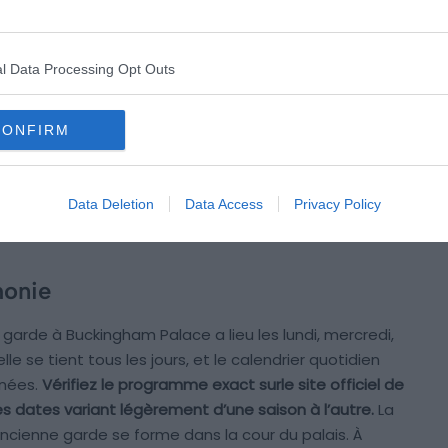
existe depuis le XVe siècle. Mais la cérémonie formelle
l Data Processing Opt Outs
hui s’est codifiée bien plus tard, après le transfert de
gham Palace. Ce que vous regardez n’est pas une
vrais soldats qui changent de faction de façon
CONFIRM
aire précis, dans une chorégraphie rodée depuis
’Elizabeth II en septembre 2022, la garde en poste
. Elle redeviendra Garde de la Reine si le souverain
Data Deletion
Data Access
Privacy Policy
monie
la garde à Buckingham Palace a lieu les lundi, mercredi,
lle se tient tous les jours, et le calendrier quotidien
nnées.
Vérifiez le programme exact surle site officiel de
es dates variant légèrement d’une saison à l’autre.
La
’ancienne garde se forme dans la cour du palais. À