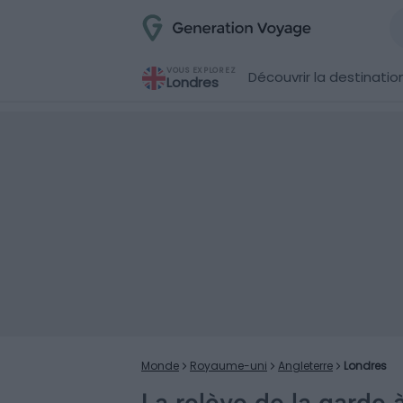
VOUS EXPLOREZ
Découvrir la destinatio
Londres
Monde
Royaume-uni
Angleterre
Londres
La relève de la garde