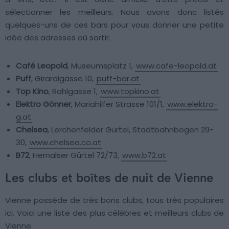
sélectionner les meilleurs. Nous avons donc listés
quelques-uns de ces bars pour vous donner une petite
idée des adresses où sortir.
Café Leopold
, Museumsplatz 1,
www.cafe-leopold.at
Puff
, Girardigasse 10,
puff-bar.at
Top Kino
, Rahlgasse 1,
www.topkino.at
Elektro Gönner
, Mariahilfer Strasse 101/1,
www.elektro-
g.at
Chelsea
, Lerchenfelder Gürtel, Stadtbahnbögen 29-
30,
www.chelsea.co.at
B72
, Hernalser Gürtel 72/73,
www.b72.at
Les clubs et boîtes de nuit de Vienne
Vienne possède de très bons clubs, tous très populaires
ici. Voici une liste des plus célèbres et meilleurs clubs de
Vienne.