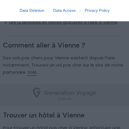
Consigne à bagages à Vienne : où laisser vos sacs et
Data Deletion
Data Access
Privacy Policy
valises ?
Les 12 activités et visites gratuites à faire à Vienne
Comment aller à Vienne ?
Des vols pas chers pour Vienne existent depuis Paris
notamment. Trouvez un vol pas cher sur le site de notre
partenaire
Vols
.
Trouver un hôtel à Vienne
Pour trouver un hôtel pas cher à Vienne, effectuez une