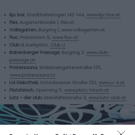
kju: bar
, Stadtbahnbögen 142-144,
www.kju-bar.at
Flex
, Augartenbrücke 1, flex.at
Volksgarten
, Burgring 1, www.volksgarten.at
Fluc
, Praterstern 5,
www.fluc.at
Club U
, Karlsplatz,
Club U
Babenberger Passage
, Burgring 3,
www.club-
passage.at
Pratersauna
, Waldsteingartenstraße 135,
www.pratersauna.tv
U4 Diskothek
, Schönbrunner Straße 222,
www.u-4.at
Platzhirsch
, Opernring 11,
www.platz-hirsch.at
Lutz – der club
, Mariahilferstraße 3,
www.lutz-club.at