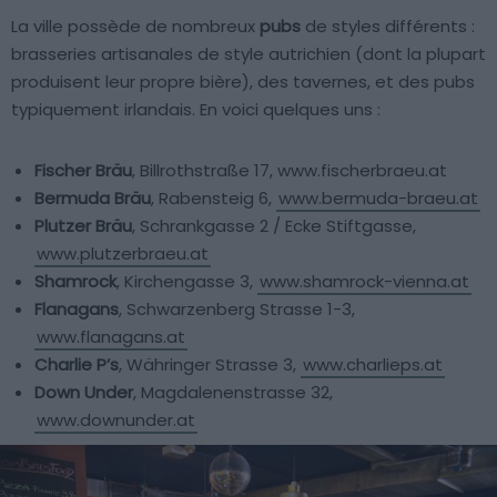
La ville possède de nombreux
pubs
de styles différents :
brasseries artisanales de style autrichien (dont la plupart
produisent leur propre bière), des tavernes, et des pubs
typiquement irlandais. En voici quelques uns :
Fischer Bräu
, Billrothstraße 17, www.fischerbraeu.at
Bermuda Bräu
, Rabensteig 6,
www.bermuda-braeu.at
Plutzer Bräu
, Schrankgasse 2 / Ecke Stiftgasse,
www.plutzerbraeu.at
Shamrock
, Kirchengasse 3,
www.shamrock-vienna.at
Flanagans
, Schwarzenberg Strasse 1-3,
www.flanagans.at
Charlie P’s
, Währinger Strasse 3,
www.charlieps.at
Down Under
, Magdalenenstrasse 32,
www.downunder.at