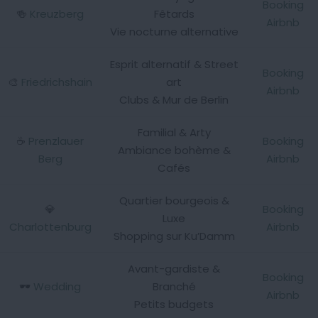
Booking
🍻
Kreuzberg
Fêtards
Airbnb
Vie nocturne alternative
Esprit alternatif & Street
Booking
🎨
Friedrichshain
art
Airbnb
Clubs & Mur de Berlin
Familial & Arty
☕
Prenzlauer
Booking
Ambiance bohème &
Berg
Airbnb
Cafés
Quartier bourgeois &
💎
Booking
Luxe
Charlottenburg
Airbnb
Shopping sur Ku’Damm
Avant-gardiste &
Booking
🕶️
Wedding
Branché
Airbnb
Petits budgets