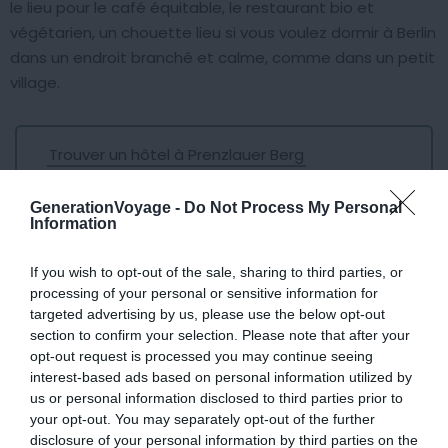
le lieu pour le café équitable, le restaurant bio et
végétarien, un chouette lieu si vous voulez dormir à Berlin
dans un endroit branché et calme, comme dans un petit
village.
Trouver un hôtel à Prenzlauer Berg
Trouver un Airbnb à Prenzlauer Berg
GenerationVoyage -
Do Not Process My Personal
Information
If you wish to opt-out of the sale, sharing to third parties, or
processing of your personal or sensitive information for
targeted advertising by us, please use the below opt-out
Ku’Damm et
Charlottenburg
: les
section to confirm your selection. Please note that after your
opt-out request is processed you may continue seeing
plus bourgeois
interest-based ads based on personal information utilized by
us or personal information disclosed to third parties prior to
your opt-out. You may separately opt-out of the further
disclosure of your personal information by third parties on the