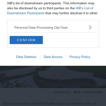
Voir sur la carte
IAB’s list of downstream participants. This information may
also be disclosed by us to third parties on the
IAB’s List of
Downstream Participants
that may further disclose it to other
third parties.
Personal Data Processing Opt Outs
CONFIRM
Data Deletion
Data Access
Privacy Policy
Crédit photo :
Flickr – micharl_foto
Vous souhaitez dormir à Berlin dans un endroit chic et