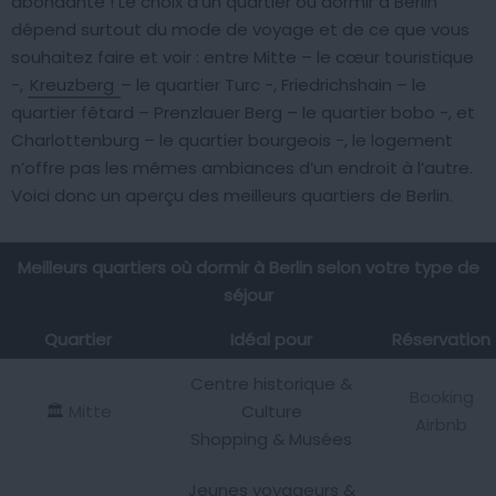
abondante ! Le choix d’un quartier où dormir à Berlin
dépend surtout du mode de voyage et de ce que vous
souhaitez faire et voir : entre Mitte – le cœur touristique
-,
Kreuzberg
– le quartier Turc -, Friedrichshain – le
quartier fêtard – Prenzlauer Berg – le quartier bobo -, et
Charlottenburg – le quartier bourgeois -, le logement
n’offre pas les mêmes ambiances d’un endroit à l’autre.
Voici donc un aperçu des meilleurs quartiers de Berlin.
Meilleurs quartiers où dormir à Berlin selon votre type de
séjour
Quartier
Idéal pour
Réservation
Centre historique &
Booking
🏛️
Mitte
Culture
Airbnb
Shopping & Musées
Jeunes voyageurs &