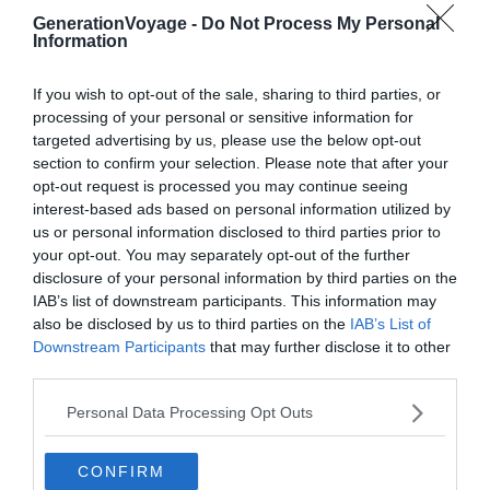
GenerationVoyage -
Do Not Process My Personal
Information
Si votre demande est acceptée, vous aurez après
paiement accès aux coordonnées du propriétaire
If you wish to opt-out of the sale, sharing to third parties, or
pour mettre en place une
première rencontre
.
processing of your personal or sensitive information for
targeted advertising by us, please use the below opt-out
Le jour du départ, présentez votre permis de conduire
section to confirm your selection. Please note that after your
et versez la
caution
.
opt-out request is processed you may continue seeing
interest-based ads based on personal information utilized by
L’
état des lieux
est effectué et un contrat de
us or personal information disclosed to third parties prior to
your opt-out. You may separately opt-out of the further
location est signé entre les deux parties. Au retour,
disclosure of your personal information by third parties on the
après avoir effectué un voyage inoubliable, signez
IAB’s list of downstream participants. This information may
l’état des lieux de retour et le tour est joué !
also be disclosed by us to third parties on the
IAB’s List of
Downstream Participants
that may further disclose it to other
third parties.
Louez un camping-car autour de Nantes
Personal Data Processing Opt Outs
Quel est le prix d’une location de
CONFIRM