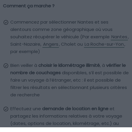
Comment ça marche ?
Commencez par sélectionner Nantes et ses
alentours comme zone géographique où vous
souhaitez récupérer le véhicule (Par exemple
Nantes
,
Saint-Nazaire,
Angers
, Cholet ou
La Roche-sur-Yon
,
par exemple)
Bien veiller à
choisir le kilométrage illimité
, à
vérifier le
nombre de couchages
disponibles, s’il est possible de
faire un voyage à l’étranger, etc : il est possible de
filtrer les résultats en sélectionnant plusieurs critères
de recherche
Effectuez une
demande de location en ligne
et
partagez les informations relatives à votre voyage
(dates, options de location, kilométrage, etc.) au
propriétaire.