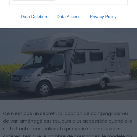
camping-car ou van dans la région de
Nantes ?
Data Deletion
Data Access
Privacy Policy
Ce n’est pas un secret : la location de camping-car ou
de van aménagé est toujours plus accessible quand elle
se fait entre particuliers. Le prix varie selon plusieurs
critères, tels que le nombre de couchages, le modèle du