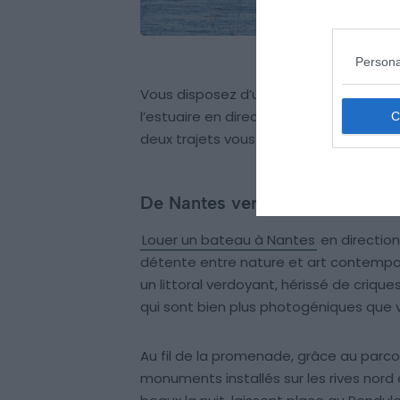
Persona
Vous disposez d’une journée à consacr
l’estuaire en direction de Saint-Nazaire
deux trajets vous sont accessibles
ave
De Nantes vers Saint-Nazaire
Louer un bateau à Nantes
en direction
détente entre nature et art contempor
un littoral verdoyant, hérissé de criques
qui sont bien plus photogéniques que v
Au fil de la promenade, grâce au parc
monuments installés sur les rives nord 