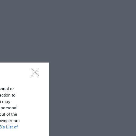
sonal or
ection to
ou may
 personal
out of the
 downstream
B’s List of