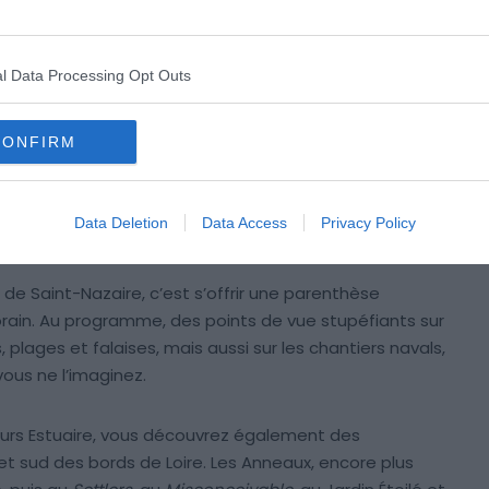
Crédit photo : Shutterstock – travellight
l Data Processing Opt Outs
er à la location de bateau à Nantes ? Naviguez sur
 ou optez pour une croisière inoubliable sur l’Erdre ! Ces
CONFIRM
c ou sans permis bateau
,
avec ou sans skipper
.
Data Deletion
Data Access
Privacy Policy
 de Saint-Nazaire, c’est s’offrir une parenthèse
ain. Au programme, des points de vue stupéfiants sur
, plages et falaises, mais aussi sur les chantiers navals,
ous ne l’imaginez.
ours Estuaire, vous découvrez également des
et sud des bords de Loire. Les Anneaux, encore plus