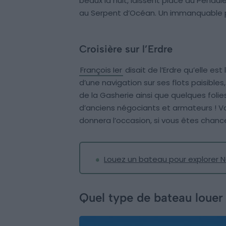
beaux la nuit, laissent place au Pendul
au Serpent d’Océan. Un immanquable p
Croisière sur l’Erdre
François Ier
disait de l’Erdre qu’elle est
d’une navigation sur ses flots paisibl
de la Gasherie ainsi que quelques folie
d’anciens négociants et armateurs ! Vous
donnera l’occasion, si vous êtes chanc
Louez un bateau pour explorer 
Quel type de bateau louer