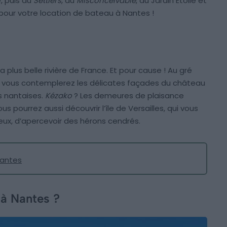
e, puis au
Settlers
, au
Misconceivable
, au Jardin Étoilé et
our votre location de bateau à Nantes !
 la plus belle rivière de France. Et pour cause ! Au gré
es, vous contemplerez les délicates façades du château
s nantaises.
Kézako
? Les demeures de plaisance
 pourrez aussi découvrir l’île de Versailles, qui vous
eux, d’apercevoir des hérons cendrés.
Nantes
 à Nantes ?