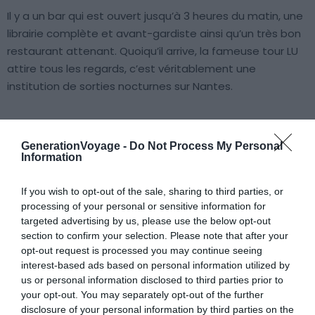
Il y a un bar qui est ouvert jusqu’à 3 heures du matin, une
librairie complète et avant-gardiste ainsi qu’un très bon
restaurant attenant. Quoiqu’il arrive, la fameuse tour LU
attire tous les regards, c’est véritablement une
institution de sorties nocturnes sur Nantes.
7. Le musée Jules Verne
GenerationVoyage -
Do Not Process My Personal
Information
If you wish to opt-out of the sale, sharing to third parties, or
processing of your personal or sensitive information for
targeted advertising by us, please use the below opt-out
section to confirm your selection. Please note that after your
opt-out request is processed you may continue seeing
interest-based ads based on personal information utilized by
us or personal information disclosed to third parties prior to
your opt-out. You may separately opt-out of the further
disclosure of your personal information by third parties on the