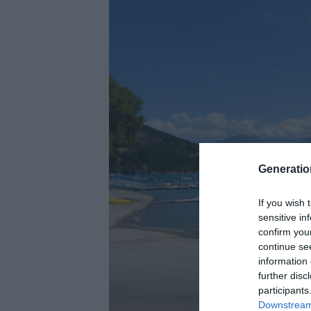
Generati
If you wish 
sensitive in
confirm you
continue se
information 
further disc
participants
Downstream 