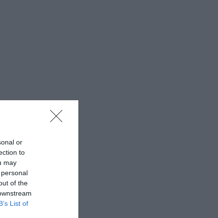
sonal or
ection to
ou may
 personal
out of the
 downstream
B’s List of