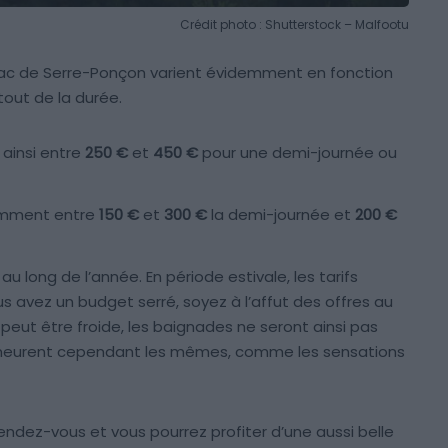
Crédit photo : Shutterstock – Malfootu
u Lac de Serre-Ponçon varient évidemment en fonction
tout de la durée.
ainsi entre
250 €
et
450 €
pour une demi-journée ou
amment entre
150 €
et
300 €
la demi-journée et
200 €
u long de l’année. En période estivale, les tarifs
 avez un budget serré, soyez à l’affut des offres au
peut être froide, les baignades ne seront ainsi pas
meurent cependant les mêmes, comme les sensations
endez-vous et vous pourrez profiter d’une aussi belle