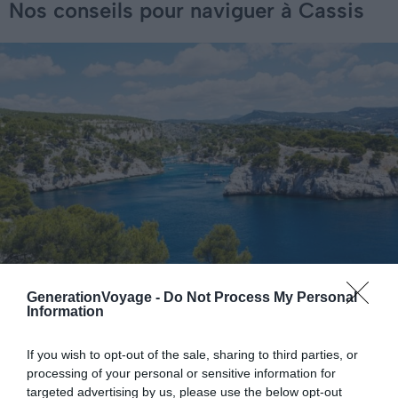
Nos conseils pour naviguer à Cassis
GenerationVoyage -
Do Not Process My Personal
Information
Crédit photo : Romrodphoto / Shutterstock
If you wish to opt-out of the sale, sharing to third parties, or
Nous vous recommandons de faire appel à un
skipper
processing of your personal or sensitive information for
pour vous accompagner au cours de votre croisière. Il
targeted advertising by us, please use the below opt-out