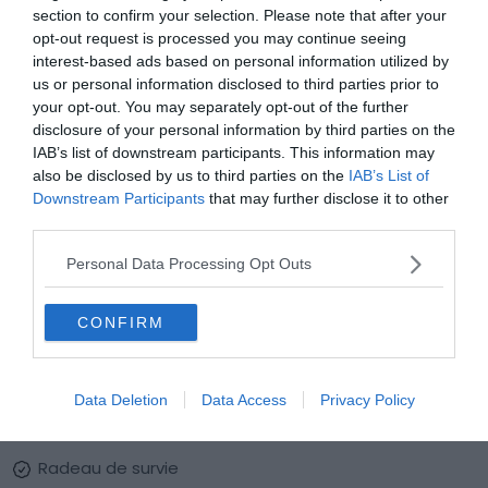
est un gage précieux de sécurité et de tranquillité. Aussi,
section to confirm your selection. Please note that after your
opt-out request is processed you may continue seeing
lorsque vous naviguez dans des parcs naturels protégés
interest-based ads based on personal information utilized by
imposants quelques règles !
us or personal information disclosed to third parties prior to
your opt-out. You may separately opt-out of the further
Si vous décidez d’effectuer une location de bateau à
disclosure of your personal information by third parties on the
IAB’s list of downstream participants. This information may
Cassis lors de la saison estivale, prenez bien garde aux
also be disclosed by us to third parties on the
IAB’s List of
risques d’incendies dans la région. De plus, prenez soin de
Downstream Participants
that may further disclose it to other
l’environnement et vérifiez l’ouverture des sentiers de
third parties.
randonnées si vous vous y aventurez entre deux
Personal Data Processing Opt Outs
plongeons.
CONFIRM
Les essentiels à emporter
lorsqu’on loue son bateau :
Cartes
Data Deletion
Data Access
Privacy Policy
GPS
Radeau de survie