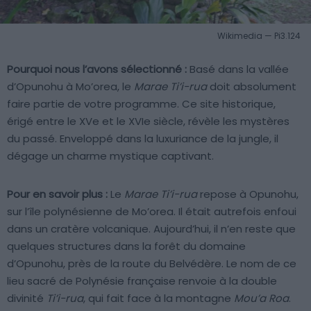
Wikimedia — Pi3.124
Pourquoi nous l’avons sélectionné :
Basé dans la vallée
d’Opunohu à Mo’orea, le
Marae Ti’i-rua
doit absolument
faire partie de votre programme. Ce site historique,
érigé entre le XVe et le XVIe siècle, révèle les mystères
du passé. Enveloppé dans la luxuriance de la jungle, il
dégage un charme mystique captivant.
Pour en savoir plus :
Le
Marae Ti’i-rua
repose à Opunohu,
sur l’île polynésienne de Mo’orea. Il était autrefois enfoui
dans un cratère volcanique. Aujourd’hui, il n’en reste que
quelques structures dans la forêt du domaine
d’Opunohu, près de la route du Belvédère. Le nom de ce
lieu sacré de Polynésie française renvoie à la double
divinité
Ti’i-rua
, qui fait face à la montagne
Mou’a Roa
.