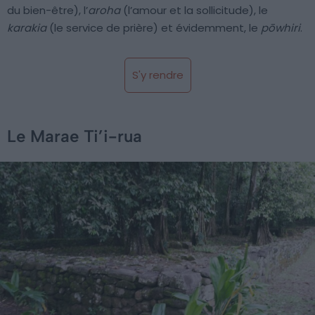
du bien-être), l’
aroha
(l’amour et la sollicitude), le
karakia
(le service de prière) et évidemment, le
pōwhiri
.
S'y rendre
Le Marae Ti’i-rua