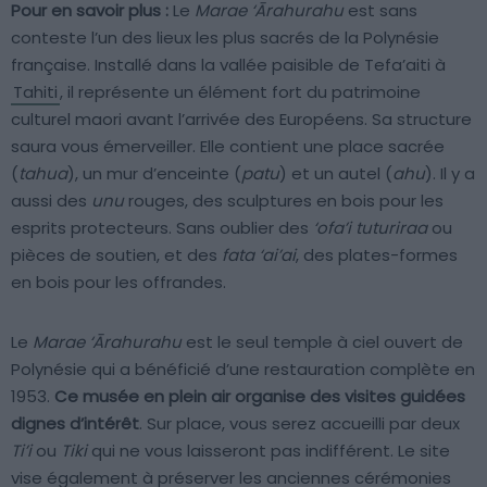
Pour en savoir plus :
Le
Marae ‘Ārahurahu
est sans
conteste l’un des lieux les plus sacrés de la Polynésie
française. Installé dans la vallée paisible de Tefa’aiti à
Tahiti
, il représente un élément fort du patrimoine
culturel maori avant l’arrivée des Européens. Sa structure
saura vous émerveiller. Elle contient une place sacrée
(
tahua
), un mur d’enceinte (
patu
) et un autel (
ahu
). Il y a
aussi des
unu
rouges, des sculptures en bois pour les
esprits protecteurs. Sans oublier des
‘ofa’i tuturiraa
ou
pièces de soutien, et des
fata ‘ai’ai
, des plates-formes
en bois pour les offrandes.
Le
Marae ‘Ārahurahu
est le seul temple à ciel ouvert de
Polynésie qui a bénéficié d’une restauration complète en
1953.
Ce musée en plein air organise des visites guidées
dignes d’intérêt
. Sur place, vous serez accueilli par deux
Ti’i
ou
Tiki
qui ne vous laisseront pas indifférent. Le site
vise également à préserver les anciennes cérémonies