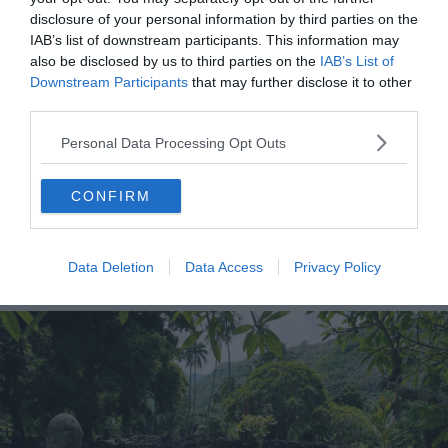
:
disclosure of your personal information by third parties on the
IAB’s list of downstream participants. This information may
Les 9 plus belles îles à visiter en Polynésie Française
also be disclosed by us to third parties on the
IAB’s List of
Downstream Participants
that may further disclose it to other
25 superbes photographies de Bora Bora
third parties.
La Polynésie Française : un voyage exotique au doux
parfum de fleur de Tiaré
Personal Data Processing Opt Outs
Visiter Bora-Bora : 10 incontournables à faire et voir
(Polynésie française)
CONFIRM
Data Deletion
Data Access
Privacy Policy
Le Marae ‘Ārahurahu