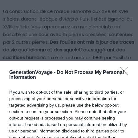
La construction de ce marae remonte aux XVe et XVIe
siècles, durant l’époque d’
Atiro’o
. Puis, il a été agrandi au
XVIIIe siècle. Vous apercevrez un mur d’enceinte en
basalte et une cour avec 15 pierres dressées, soutenues
par 2 autres pierres.
Des fouilles ont mis à jour des traces
de vie quotidienne et des squelettes, suggérant des
sacrifices humains
. Il a été restauré en 1969 par Yosihiko
H. Sinoto du musée Bishop, à
Honolulu
,
Hawaï
. Des
GenerationVoyage -
Do Not Process My Personal
panneaux en français, anglais et tahitien fournissent des
Information
informations précieuses sur le site.
If you wish to opt-out of the sale, sharing to third parties, or
processing of your personal or sensitive information for
S'y rendre
targeted advertising by us, please use the below opt-out
section to confirm your selection. Please note that after your
opt-out request is processed you may continue seeing
interest-based ads based on personal information utilized by
us or personal information disclosed to third parties prior to
À lire aussi sur le guide Polynésie Française
your opt-out. You may separately opt-out of the further