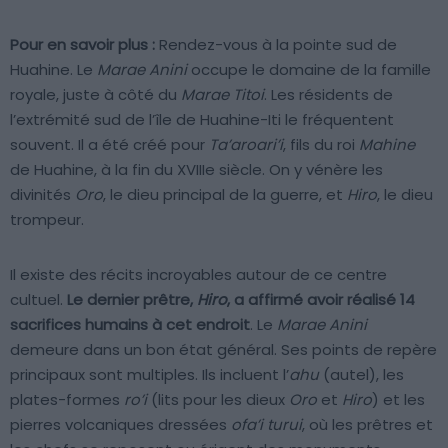
Pour en savoir plus :
Rendez-vous à la pointe sud de
Huahine. Le
Marae Anini
occupe le domaine de la famille
royale, juste à côté du
Marae Titoi
. Les résidents de
l’extrémité sud de l’île de Huahine-Iti le fréquentent
souvent. Il a été créé pour
Ta’aroari’i
, fils du roi
Mahine
de Huahine, à la fin du XVIIIe siècle. On y vénère les
divinités
Oro
, le dieu principal de la guerre, et
Hiro
, le dieu
trompeur.
Il existe des récits incroyables autour de ce centre
cultuel.
Le dernier prêtre,
Hiro
, a affirmé avoir réalisé 14
sacrifices humains à cet endroit
. Le
Marae Anini
demeure dans un bon état général. Ses points de repère
principaux sont multiples. Ils incluent l’
ahu
(autel), les
plates-formes
ro’i
(lits pour les dieux
Oro
et
Hiro
) et les
pierres volcaniques dressées
ofa’i turui
, où les prêtres et