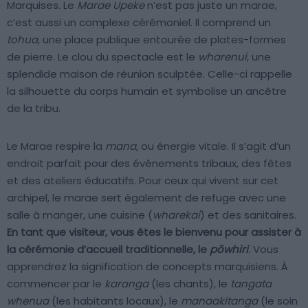
Marquises. Le
Marae Upeke
n’est pas juste un marae,
c’est aussi un complexe cérémoniel. Il comprend un
tohua
, une place publique entourée de plates-formes
de pierre. Le clou du spectacle est le
wharenui
, une
splendide maison de réunion sculptée. Celle-ci rappelle
la silhouette du corps humain et symbolise un ancêtre
de la tribu.
Le Marae respire la
mana
, ou énergie vitale. Il s’agit d’un
endroit parfait pour des événements tribaux, des fêtes
et des ateliers éducatifs. Pour ceux qui vivent sur cet
archipel, le marae sert également de refuge avec une
salle à manger, une cuisine (
wharekai
) et des sanitaires.
En tant que visiteur, vous êtes le bienvenu pour assister à
la cérémonie d’accueil traditionnelle, le
pōwhiri
. Vous
apprendrez la signification de concepts marquisiens. À
commencer par le
karanga
(les chants), le
tangata
whenua
(les habitants locaux), le
manaakitanga
(le soin