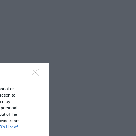
sonal or
ection to
ou may
 personal
out of the
 downstream
B’s List of