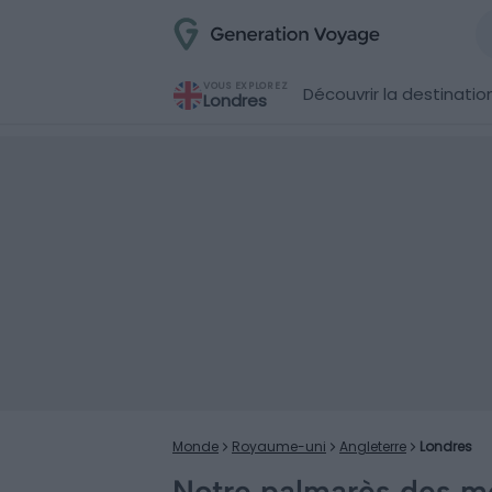
VOUS EXPLOREZ
Découvrir la destinatio
Londres
Monde
Royaume-uni
Angleterre
Londres
Notre palmarès des me