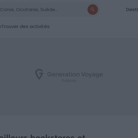
Dest
n
Trouver des activités
illeurs bookstores et