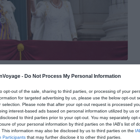
 balcon du Buckingham Palace pendant le couronnement du roi Charles
III
onVoyage -
Do Not Process My Personal Information
 officielle au roi Charles III. Il ne fonctionne pas
e public ne peut pas visiter l’intérieur pendant la
to opt-out of the sale, sharing to third parties, or processing of your per
formation for targeted advertising by us, please use the below opt-out s
e nombreux visiteurs entretiennent encore cette
r selection. Please note that after your opt-out request is processed y
grilles sans vérifier les dates d’ouverture et
eing interest-based ads based on personal information utilized by us or
disclosed to third parties prior to your opt-out. You may separately opt-
losure of your personal information by third parties on the IAB’s list of
. This information may also be disclosed by us to third parties on the
IA
uvent uniquement accéder aux abords extérieurs, aux
Participants
that may further disclose it to other third parties.