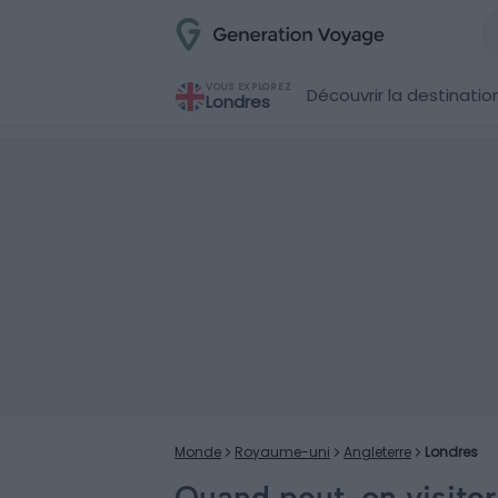
VOUS EXPLOREZ
Découvrir la destinatio
Londres
Monde
Royaume-uni
Angleterre
Londres
Quand peut-on visiter 