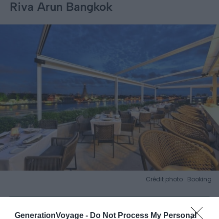
Riva Arun Bangkok
Crédit photo : Booking
📍
Lieu :
Voir sur la carte
GenerationVoyage -
Do Not Process My Personal