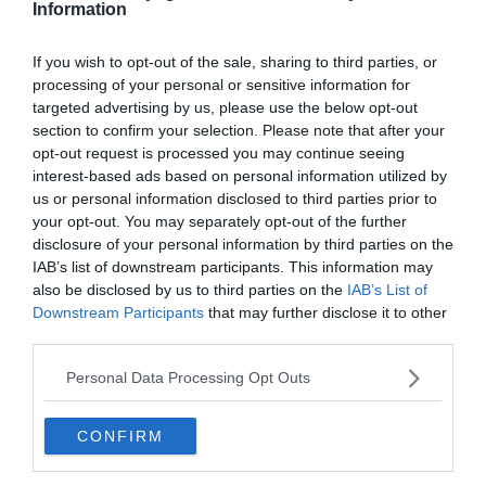
Information
💶
Gamme :
Luxueux
💙
On aime :
La terrasse qui surplombe la rivière
If you wish to opt-out of the sale, sharing to third parties, or
processing of your personal or sensitive information for
targeted advertising by us, please use the below opt-out
Vous serez charmés par le style à la fois moderne et
section to confirm your selection. Please note that after your
colonial de l’hôtel Riva Arun Bangkok. Son emplacement
opt-out request is processed you may continue seeing
interest-based ads based on personal information utilized by
idéal au bord du fleuve Chao Phraya vous permet
us or personal information disclosed to third parties prior to
d’admirer des
vues imprenables sur Wat Arun
, et d’être à
your opt-out. You may separately opt-out of the further
proximité de plusieurs sites touristiques comme Wat
disclosure of your personal information by third parties on the
Pho, le Musée de Siam et le
Grand Palais
. Vous avez faim
IAB’s list of downstream participants. This information may
après votre visite de la ville ? Le restaurant en plein air et
also be disclosed by us to third parties on the
IAB’s List of
Downstream Participants
that may further disclose it to other
le café de l’hôtel servent une cuisine locale et
third parties.
internationale dans une cadre agréable.
Personal Data Processing Opt Outs
Réserver cet hôtel
CONFIRM