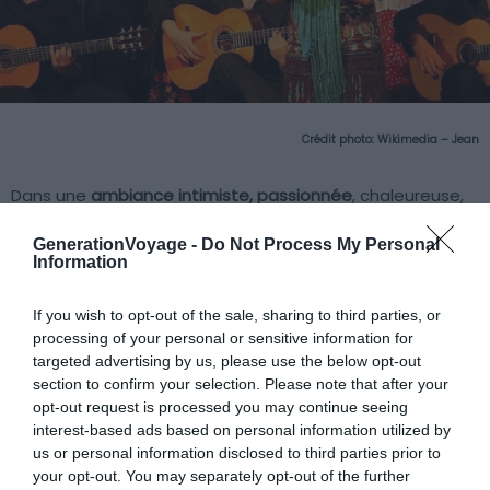
Crédit photo:
Wikimedia – Jean
Dans une
ambiance intimiste, passionnée
, chaleureuse,
venez plonger au cœur d’une des plus vieilles traditions
GenerationVoyage -
Do Not Process My Personal
espagnoles le temps d’une soirée.
Information
Le spectacle dure environ 2h30 et rassemble de
If you wish to opt-out of the sale, sharing to third parties, or
nombreux talents de tout le pays; les artistes que vous
processing of your personal or sensitive information for
targeted advertising by us, please use the below opt-out
verrez sont accompagnés de jeunes promesses pour qui
section to confirm your selection. Please note that after your
les tablaos servent aujourd’hui de tremplin et d’école
opt-out request is processed you may continue seeing
artistique tout en restant au plus près du public.
interest-based ads based on personal information utilized by
us or personal information disclosed to third parties prior to
your opt-out. You may separately opt-out of the further
Le flamenco est un art à part entière, varié, diversifié,