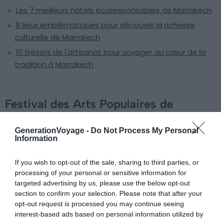
Les 7 meilleurs hôtels écoresponsables de Marrakech
8 lieux emblématiques pour découvrir la richesse
culturelle de Marrakech
10 trésors de l'artisanat pour voyager au cœur de la
tradition à Marrakech
Festival des Arts Populaires de
Marrakech, l’évènement culturel
GenerationVoyage -
Do Not Process My Personal
Berbère
Information
If you wish to opt-out of the sale, sharing to third parties, or
processing of your personal or sensitive information for
targeted advertising by us, please use the below opt-out
section to confirm your selection. Please note that after your
opt-out request is processed you may continue seeing
interest-based ads based on personal information utilized by