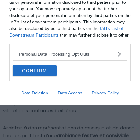
us or personal information disclosed to third parties prior to
your opt-out. You may separately opt-out of the further
disclosure of your personal information by third parties on the
IAB’s list of downstream participants. This information may
also be disclosed by us to third parties on the
IAB’s List of
Downstream Participants
that may further disclose it to other
third parties.
Personal Data Processing Opt Outs
Shutterstock – Vixit
Si vous cherchez un évènement culturel unique à
CONFIRM
Marrakech, ne manquez pas le Festival des Arts
Populaires. Ce festival annuel met en avant
les arts et
Data Deletion
Data Access
Privacy Policy
les traditions populaires
du Maroc. Il offre une occasion
exceptionnelle de découvrir la richesse culturelle de la
ville et des coutumes berbères.
Assistez à des représentations de musique et de danse,
tout en profitant d’une
ambiance festive et conviviale
.