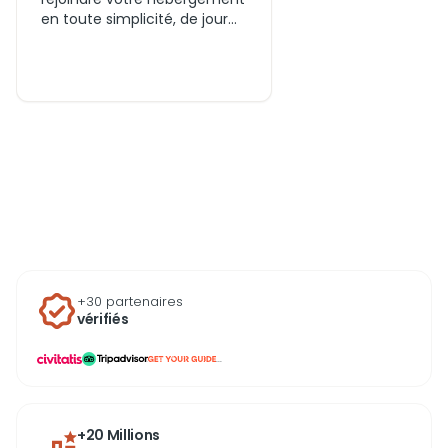
en toute simplicité, de jour
comme de nuit. Comparez
les différentes options de
transport, choisissez votre
trajet et anticipez votre
arrivée ou votre départ
depuis l’aéroport de
Marrakech sans perte de
temps.
+30 partenaires
vérifiés
...
+20 Millions