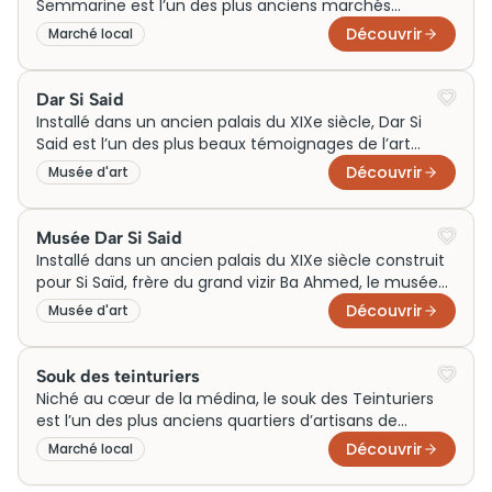
Semmarine est l’un des plus anciens marchés
contribuant à la renommée artisanale de la ville.
couverts de Marrakech, aménagé dès l’époque
Découvrir
Marché local
saadienne pour structurer le commerce local. Son axe
voûté en bois, bordé d’échoppes spécialisées dans les
tissus, les babouches et l’artisanat, guidait autrefois
Dar Si Said
les caravanes vers les zones marchandes plus
Installé dans un ancien palais du XIXe siècle, Dar Si
profondes. Aujourd’hui encore, il demeure un passage
Said est l’un des plus beaux témoignages de l’art
central où se lit l’organisation traditionnelle des
décoratif marocain à Marrakech. Construit pour un
Découvrir
Musée d'art
métiers au cœur de la vieille ville.
dignitaire de la cour, il mêle patios ombragés,
plafonds sculptés et zelliges raffinés. Aujourd’hui
musée des arts traditionnels, il présente des pièces
Musée Dar Si Said
allant d’un coffre du XIe siècle à des tapis
Installé dans un ancien palais du XIXe siècle construit
contemporains, illustrant le savoir-faire artisanal des
pour Si Saïd, frère du grand vizir Ba Ahmed, le musée
régions du Maroc.
Dar Si Saïd est l’un des lieux majeurs dédiés aux arts
Découvrir
Musée d'art
traditionnels marocains. Ses salles finement décorées
de bois sculpté et de zelliges présentent un
remarquable ensemble d’objets artisanaux, depuis un
Souk des teinturiers
coffre du XIe siècle jusqu’aux tapis contemporains. Ce
Niché au cœur de la médina, le souk des Teinturiers
cadre historique met en valeur le savoir‑faire qui a
est l’un des plus anciens quartiers d’artisans de
façonné Marrakech et son identité culturelle.
Marrakech, autrefois dédié à la teinture des laines et
Découvrir
Marché local
des étoffes grâce aux eaux du fleuve Issil. On y
découvre encore des ateliers traditionnels, leurs