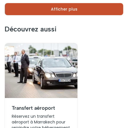
bassins colorés et leurs étendoirs en bois, entourés
Afficher plus
d’échoppes animées où se vendent épices, cuir ou
bijoux. Ce lieu témoigne du rôle central des métiers
artisanaux dans l’histoire de la ville.
Découvrez aussi
Transfert aéroport
Réservez un transfert
aéroport à Marrakech pour
rejoindre votre hébergement