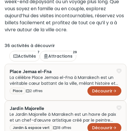
week-end dépaysant ou un voyage plus long. Que
vous soyez en famille ou en couple, explorez
aujourd’hui des visites incontournables, réservez vos
billets facilement et profitez de tout ce qu’il y a à
vivre autour de la ville ocre.
36
activité
s
à découvrir
7
29
Activités
Attractions
Place Jemaa el-Fna
La célèbre Place Jemaa el-Fna à Marrakech est un
véritable cœur battant de la ville, mêlant histoire et
culture. Initialement utilisée comme lieu de
Découvrir
Place
2
offre
s
rassemblement et d’échange, elle est aujourd’hui un
site incontournable pour les visiteurs. Ses étals
colorés, ses charmeurs de serpents et ses conteurs
Jardin Majorelle
captivent tous ceux qui la foulent. Pour profiter
Le Jardin Majorelle à Marrakech est un havre de paix
pleinement de cette expérience unique, il est
et un chef-d’œuvre artistique créé par le peintre
conseillé d’acheter des billets pour une visite guidée
français Jacques Majorelle dans les années 1920. Ce
Découvrir
Jardin & espace vert
18
offre
s
enrichissante.