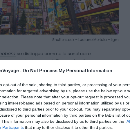
Shutterstock – Luciano Mortula – Lgm
habara
se distingue comme le sanctuaire
 mangas et d’univers
geek
. Et ce, grâce à ses
t ses cafés immersifs. Cet épicentre de la pop culture
onVoyage -
Do Not Process My Personal Information
où chaque recoin célèbre la passion pour les héros et
.
to opt-out of the sale, sharing to third parties, or processing of your per
formation for targeted advertising by us, please use the below opt-out s
r selection. Please note that after your opt-out request is processed y
armi les meilleurs endroits pour les fans de manga
eing interest-based ads based on personal information utilized by us or
e en effet de magasins offrant tout ce qui touche à
disclosed to third parties prior to your opt-out. You may separately opt-
costumes de cosplay, des jeux vidéo
rétro et modernes.
losure of your personal information by third parties on the IAB’s list of
nier cri. Si bien que les vitrines lumineuses
. This information may also be disclosed by us to third parties on the
IA
e sont pas amateurs de manga.
Participants
that may further disclose it to other third parties.