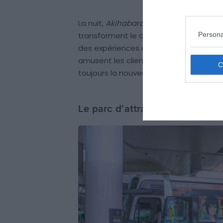
La nuit,
Akihabara
prend une autre dim
Persona
transforment le quartier en une scène d
des expériences uniques. Notamment 
amusent les clients. De plus, les évén
toujours la nouveauté.
Le parc d’attractions Nijigen n