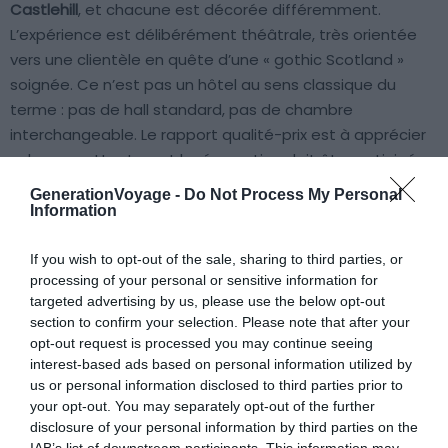
Castlehill
, et chacune est décorée différemment.
L’expérience est délibérément théâtrale, très orientée
vers une clientèle en quête d’une « gothic Scotland »
soignée. Ce n’est pas un hôtel au sens classique du
terme : pas de hall standard, pas de chambre
interchangeable. Le rapport qualité-prix est à apprécier
selon ses attentes, et la réservation doit être anticipée
très longtemps à l’avance, parfois plusieurs mois pour les
GenerationVoyage -
Do Not Process My Personal
week-ends.
Information
If you wish to opt-out of the sale, sharing to third parties, or
The Caledonian Edinburgh, Curio Collection by Hilton
,
processing of your personal or sensitive information for
surnommé « The Caley », occupe un bâtiment rougeâtre
targeted advertising by us, please use the below opt-out
reconnaissable de loin sur Princes Street, classé au
section to confirm your selection. Please note that after your
patrimoine historique écossais.
Plusieurs chambres et
opt-out request is processed you may continue seeing
suites offrent une vue directe sur le château, avec les
interest-based ads based on personal information utilized by
us or personal information disclosed to third parties prior to
jardins en premier plan.
Le niveau de service est celui
your opt-out. You may separately opt-out of the further
qu’on attend d’un 5 étoiles. Les espaces sont vastes, et
disclosure of your personal information by third parties on the
l’emplacement sur Princes Street donne un accès
IAB’s list of downstream participants. This information may