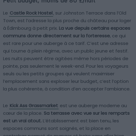
Petit budget, moins de 80 £/nuit
Le
Castle Rock Hostel
, sur Johnston Terrace dans l’Old
Town, est l’adresse la plus proche du château pour loger
à Édimbourg à petit prix.
La vue depuis certains espaces
communs donne directement sur la forteresse
, ce qui
est rare pour une auberge à ce tarif. C’est une adresse
qui tourne à plein régime, avec un public jeune et festif.
Les nuits peuvent être agitées même hors périodes de
pointe, pas seulement le week-end. Pour les voyageurs
seuls ou les petits groupes qui veulent maximiser
l’emplacement sans exploser leur budget, c’est l’option
la plus cohérente, à condition d’en accepter l’ambiance.
Le
Kick Ass Grassmarket
est une auberge moderne au
cœur de la place.
Sa terrasse avec vue sur les remparts
est un vrai atout.
L’établissement est bien tenu, les
espaces communs sont soignés, et la place en
contrebas permet de manger et boire sans aller bien