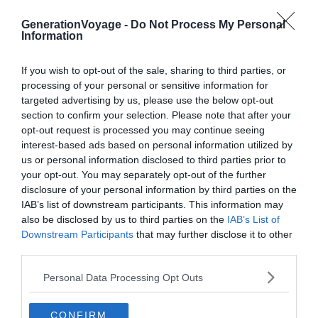
GenerationVoyage -
Do Not Process My Personal
Information
Crédit photo : Site officiel Comune di Catane
If you wish to opt-out of the sale, sharing to third parties, or
processing of your personal or sensitive information for
targeted advertising by us, please use the below opt-out
Agrandir la carte
section to confirm your selection. Please note that after your
opt-out request is processed you may continue seeing
Découvrez donc ici quelques-uns des incontournables de
interest-based ads based on personal information utilized by
us or personal information disclosed to third parties prior to
la ville de Catane. De la Piazza del Duomo, au théâtre
your opt-out. You may separately opt-out of the further
romain en passant par les jardins de la Villa Bellini et le
disclosure of your personal information by third parties on the
château d’Ursino vous ne serez pas en reste et risquez
IAB’s list of downstream participants. This information may
alors d’en demander davantage !
also be disclosed by us to third parties on the
IAB’s List of
Downstream Participants
that may further disclose it to other
third parties.
Personal Data Processing Opt Outs
À lire aussi sur le guide Catane :
CONFIRM