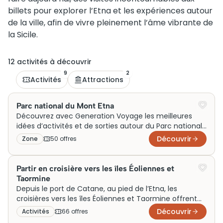
billets pour explorer l’Etna et les expériences autour
de la ville, afin de vivre pleinement l’âme vibrante de
la Sicile.
12
activité
s
à découvrir
9
2
Activités
Attractions
Parc national du Mont Etna
Découvrez avec Generation Voyage les meilleures
idées d’activités et de sorties autour du Parc national
du Mont Etna, idéal pour un week-end en famille ou
Découvrir
Zone
50
offre
s
en couple. Entre visites volcaniques, randonnées et
expériences uniques au cœur de la Sicile, vivez un
voyage inoubliable au pied du géant italien.
Partir en croisière vers les îles Éoliennes et
Taormine
Depuis le port de Catane, au pied de l’Etna, les
croisières vers les îles Éoliennes et Taormine offrent
une lecture maritime du territoire sicilien souvent
Découvrir
Activités
66
offre
s
insoupçonnée des visiteurs terrestres. Stromboli en