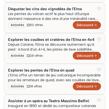
activité, les eaux turquoise de Vulcano, les ruelles
perchées de Taormine aperçues depuis la mer :
Déguster les vins des vignobles de l'Etna
chaque escale révèle une Sicile différente. Les
Les pentes du volcan actif le plus haut d’Europe
départs se font généralement tôt le matin, avec des
donnent naissance à des vins d’une minéralité rare,
excursions à la journée ou en plusieurs jours selon les
portés par des sols de lave et des vignes centenaires.
Découvrir
Activités
50
offre
s
prestataires locaux.
Catane, ville de basalte et de marchés animés,
constitue la porte d’entrée naturelle vers ce vignoble
d’altitude. Les caves de l’Etna proposent des
Explorer les coulées et cratères de l'Etna en 4x4
dégustations guidées à partir de 15 à 25 euros, alliant
Depuis Catane, l’Etna se découvre autrement qu’à
Nerello Mascalese rouge et Carricante blanc dans des
pied : à bord d’un 4×4, les pistes de lave solidifiée
domaines souvent familiaux transmis de génération
deviennent accessibles jusqu’à 2 000 mètres
Découvrir
Activités
28
offre
s
en génération.
d’altitude, là où les cratères adventifs côtoient des
coulées récentes encore fumantes. Ces excursions,
guidées par des accompagnateurs certifiés qui
Explorer les pentes de l'Etna en quad
connaissent chaque versant du volcan, combinent
L’Etna offre un terrain de jeu volcanique incomparable
sensations et lecture du paysage géologique.
pour les amateurs de quad, avec ses coulées de lave
Réservation en ligne disponible avec confirmation
solidifiée, ses cratères secondaires et ses pistes de
Découvrir
Activités
18
offre
s
immédiate, départ depuis le centre de Catane inclus.
cendres noires qui serpentent jusqu’à 2 000 mètres
d’altitude. Depuis Catane, les excursions en quad
permettent d’explorer des paysages lunaires
Assister à un opéra au Teatro Massimo Bellini
inaccessibles à pied, en compagnie de guides locaux
Inauguré en 1890 et dédié au compositeur catanais