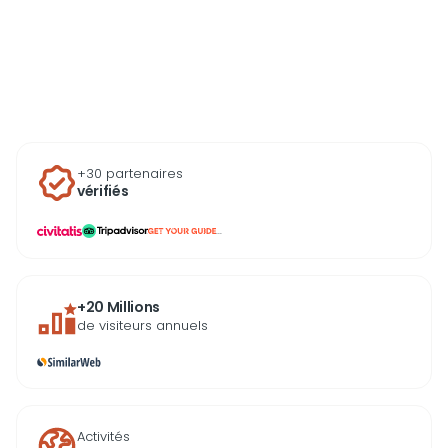
basalte, méritent d’être
principaux lieux de la 
explorées à son propre
toute simplicité.
rythme. Bateaux avec ou
sans skipper disponibles,
permis non obligatoire selon
les modèles, réservation
conseillée en haute saison.
+30 partenaires
vérifiés
...
+20 Millions
de visiteurs annuels
Activités