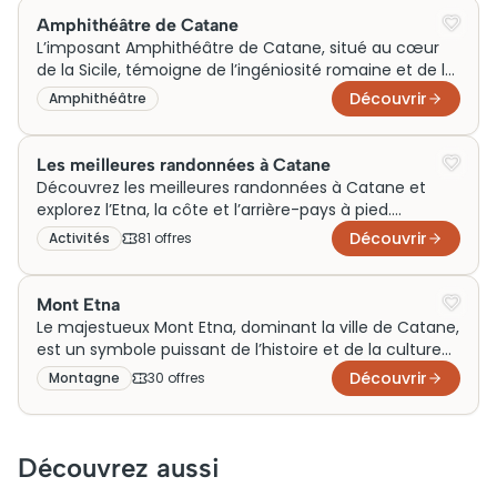
locaux accueillent débutants et confirmés toute
Amphithéâtre de Catane
l’année, avec des tarifs variant entre 50 et 120 euros
L’imposant Amphithéâtre de Catane, situé au cœur
selon la formule choisie. Réservation recommandée
de la Sicile, témoigne de l’ingéniosité romaine et de la
en haute saison.
richesse historique de la région. Construit au IIe siècle,
Découvrir
Amphithéâtre
cet édifice accueillait jadis des spectacles captivants
et pouvait recevoir jusqu’à 15 000 spectateurs.
Aujourd’hui, l’amphithéâtre est une attraction
Les meilleures randonnées à Catane
touristique populaire, offrant des visites guidées
Découvrez les meilleures randonnées à Catane et
fascinantes. N’oubliez surtout pas de réserver vos
explorez l’Etna, la côte et l’arrière-pays à pied.
billets à l’avance pour découvrir ce lieu empreint de
Comparez différentes offres de billets et d’activités
Découvrir
Activités
81
offre
s
culture et d’histoire.
pour composer un programme adapté à votre
rythme et à vos envies.
Mont Etna
Le majestueux Mont Etna, dominant la ville de Catane,
est un symbole puissant de l’histoire et de la culture
sicilienne. Ce volcan actif, l’un des plus célèbres et
Découvrir
Montagne
30
offre
s
actifs au monde, attire des milliers de visiteurs
chaque année, désireux d’acheter des billets pour une
exploration fascinante. Avec ses paysages lunaires et
ses panoramas spectaculaires, le Mont Etna offre des
Découvrez aussi
visites inoubliables. Jadis source de récits