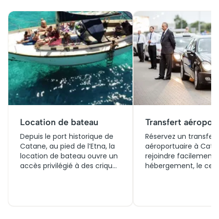
mythologiques, il continue aujourd’hui de captiver par
sa beauté et son mystère.
Location de bateau
Transfert aéropor
Depuis le port historique de
Réservez un transfert
Catane, au pied de l’Etna, la
aéroportuaire à Cata
location de bateau ouvre un
rejoindre facilement 
accès privilégié à des criques
hébergement, le cent
volcaniques inaccessibles
ou le port. Comparez
par voie terrestre. Les eaux
différentes options d
du golfe de Catane, d’un
transport, choisissez 
bleu profond contrasté par
billet et organisez vot
les couleurs sombres du
entre l’aéroport et les