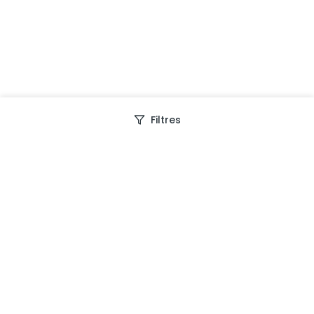
Filtres
Depuis 2013, Generation Voyage vous fait découvrir
des expériences mémorables et vous guide pour les
vivre pleinement.