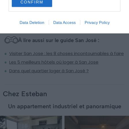
CONFIRM
Data Deletion
Data Access
Privacy Policy
À lire aussi sur le guide San José :
Visiter San Jose : les 8 choses incontournables à faire
Les 5 meilleurs hôtels où loger à San Jose
Dans quel quartier loger à San José ?
Chez Esteban
Un appartement industriel et panoramique