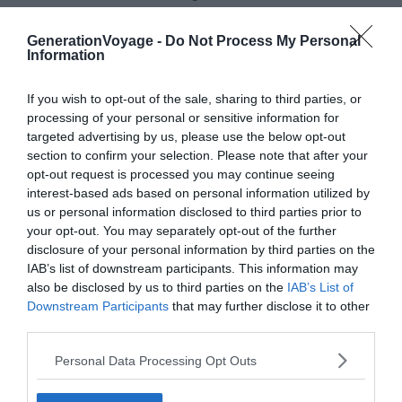
Pour la touche de verdure, vous retrouvez également
plusieurs parcs
couronnés de cafés tendances où il fait
GenerationVoyage -
Do Not Process My Personal
Information
bon étirer les fins d’après-midi ou démarrer la journée.
If you wish to opt-out of the sale, sharing to third parties, or
L’Airbnb lui-même est intégré dans un
immeuble
processing of your personal or sensitive information for
moderne
au service de votre bien-être : espaces de co-
targeted advertising by us, please use the below opt-out
working et de réunions, salle de yoga, salle de cinéma,
section to confirm your selection. Please note that after your
opt-out request is processed you may continue seeing
bar à singes, pièce de jeux, espaces de détente cosy,
interest-based ads based on personal information utilized by
piscine, salon de tatouage, barbecue, aire de jeux pour
us or personal information disclosed to third parties prior to
enfants et salle de gym… Il y en a pour tous les goûts !
your opt-out. You may separately opt-out of the further
disclosure of your personal information by third parties on the
IAB’s list of downstream participants. This information may
L’appartement est résolument
moderne, élégant et
also be disclosed by us to third parties on the
IAB’s List of
ressourçant
avec son
ouverture incroyable
sur les
Downstream Participants
that may further disclose it to other
moyens sommets. Les propriétaires proposent
leur
third parties.
propre café
, un vrai plus dans un pays cultivateur !
Personal Data Processing Opt Outs
Passez une nuit dans cet Airbnb branché