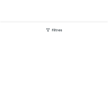
Filtres
Depuis 2013, Generation Voyage vous fait découvrir
des expériences mémorables et vous guide pour les
vivre pleinement.