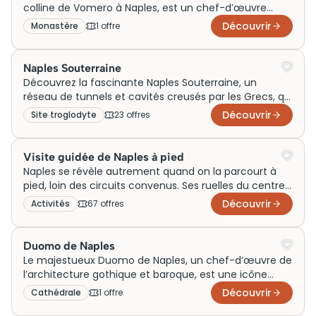
billets pour une visite est élevée, témoignant de son
colline de Vomero à Naples, est un chef-d’œuvre
incontournable popularité en tant qu’attrait
d’architecture baroque datant du XIVe siècle.
Découvrir
Monastère
1
offre
touristique majeur.
Initialement un monastère chartreux, il offre
aujourd’hui une plongée captivante dans l’histoire
locale grâce à ses fresques et ses jardins. Les visiteurs
Naples Souterraine
peuvent acheter des billets pour découvrir ce site
Découvrez la fascinante Naples Souterraine, un
incontournable de Naples.
réseau de tunnels et cavités creusés par les Grecs, qui
révèle l’histoire millénaire de la ville. Jadis utilisée pour
Découvrir
Site troglodyte
23
offre
s
l’approvisionnement en eau et comme refuge, cette
merveille architecturale mêle histoire et mystère.
Aujourd’hui, elle est une attraction incontournable
Visite guidée de Naples à pied
pour les visiteurs curieux. Réservez vos billets à
Naples se révèle autrement quand on la parcourt à
l’avance pour une visite captivante des secrets
pied, loin des circuits convenus. Ses ruelles du centre
cachés sous les pavés de Naples, témoignage vivant
historique, classé au patrimoine mondial de l’UNESCO,
Découvrir
Activités
67
offre
s
de son riche passé.
cachent des trésors architecturaux baroques, des
églises millénaires et des cours intérieures que seul un
regard averti sait déceler. Cette visite guidée
Duomo de Naples
décrypte la ville dans sa complexité authentique,
Le majestueux Duomo de Naples, un chef-d’œuvre de
entre mythologie grecque, influences espagnoles et
l’architecture gothique et baroque, est une icône
vie populaire toujours vibrante. Comptez environ 2h30
historique et culturelle de la ville. Initialement dédié à
Découvrir
Cathédrale
1
offre
pour une immersion complète.
San Gennaro, le saint patron de Naples, ce site