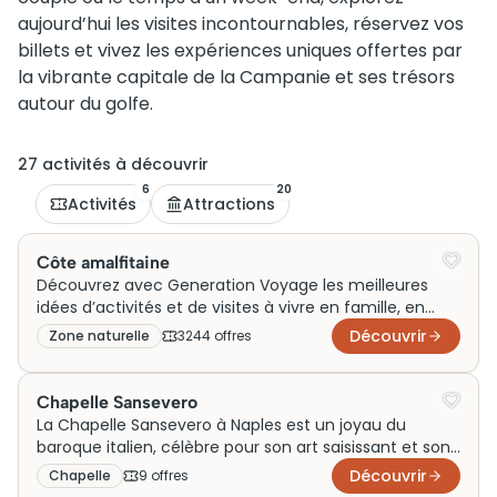
aujourd’hui les visites incontournables, réservez vos
billets et vivez les expériences uniques offertes par
la vibrante capitale de la Campanie et ses trésors
autour du golfe.
27
activité
s
à découvrir
6
20
Activités
Attractions
Côte amalfitaine
Découvrez avec Generation Voyage les meilleures
idées d’activités et de visites à vivre en famille, en
couple ou le temps d’un week-end sur la Côte
Découvrir
Zone naturelle
3244
offre
s
amalfitaine. Entre villages colorés, sorties en mer et
découvertes autour de ce littoral iconique, préparez
un voyage inoubliable au cœur de l’Italie
Chapelle Sansevero
méditerranéenne.
La Chapelle Sansevero à Naples est un joyau du
baroque italien, célèbre pour son art saisissant et son
histoire fascinante. Construite au XVIIIe siècle, elle
Découvrir
Chapelle
9
offre
s
était initialement destinée au culte privé de la famille