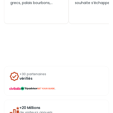
grecs, palais bourbons,
souhaite s’échapper 
églises baroques et
l’eau. Depuis les
forteresses angevines se
embarcadères de Mer
succèdent dans un désordre
ou de Posillipo, une l
magnifique. Chaque
de bateau permet d’e
monument raconte une
à son rythme les criq
couche de cette civilisation
cachées du littoral, d
millénaire, de la
les falaises du Pausil
Spaccanapoli au Castel
de mettre cap sur Cap
dell’Ovo. Explorer les plus
Ischia et Procida. Les
beaux monuments de
proposent des embar
Naples, c’est comprendre
sans permis dès 40 c
pourquoi cette ville fascine
idéales pour une pre
autant qu’elle déconcerte,
sortie en autonomie 
entre grandeur et
golfe protégé par le 
+30 partenaires
authenticité brute.
vérifiés
...
+20 Millions
de visiteurs annuels