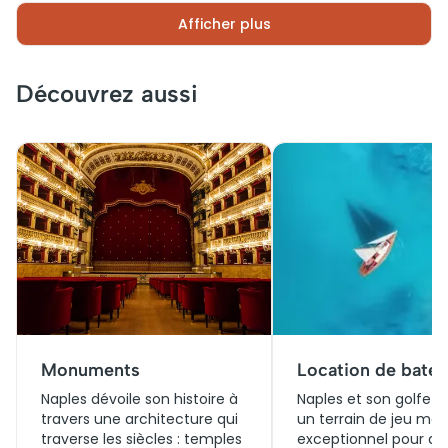
militaire symbolisait la puissance aragonaise.
Afficher plus
Aujourd’hui, il attire une multitude de visiteurs. Les
billets pour la visite incluent l’accès aux expositions
d’art contemporain et aux événements culturels qui
animent ce monument, devenu un incontournable du
Découvrez aussi
patrimoine napolitain.
Monuments
Location de bate
Naples dévoile son histoire à
Naples et son golfe o
travers une architecture qui
un terrain de jeu mar
traverse les siècles : temples
exceptionnel pour qu