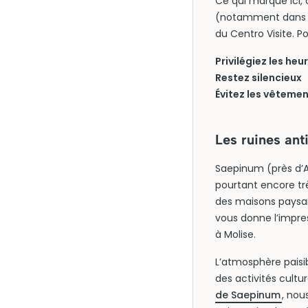
Ce qui marque ici,
(notamment dans le
du Centro Visite. P
Privilégiez les he
Restez silencieux
Évitez les vêtemen
Les ruines an
Saepinum (près d’Al
pourtant encore tr
des maisons paysa
vous donne l’impres
à Molise.
L’atmosphère paisib
des activités cult
de Saepinum
, nou