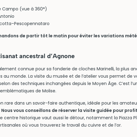
te Campo (vue à 360°)
Antonio
acotta–Pescopennataro
ndons de partir tôt le matin pour éviter les variations mété
tisanat ancestral d’Agnone
ment connue pour sa fonderie de cloches Marinelli, la plus anci
les au monde. La visite du musée et de l’atelier vous permet de vo
e selon des techniques inchangées depuis le Moyen Âge. C’est l’u
s emblématiques de Molise.
 rare dans un savoir-faire authentique, idéale pour les amateur
.
Nous vous conseillons de réserver la visite guidée pour profi
e centre historique vaut aussi le détour, notamment la Piazza Ple
tisanales où vous trouverez le travail du cuivre et de l’or.