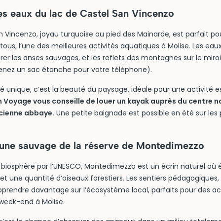
es eaux du lac de Castel San Vincenzo
n Vincenzo, joyau turquoise au pied des Mainarde, est parfait po
tous, l’une des meilleures activités aquatiques à Molise. Les ea
er les anses sauvages, et les reflets des montagnes sur le miroi
enez un sac étanche pour votre téléphone).
ité unique, c’est la beauté du paysage, idéale pour une activité e
 Voyage vous conseille de louer un kayak auprès du centre n
ncienne abbaye.
Une petite baignade est possible en été sur le
aune sauvage de la réserve de Montedimezzo
 biosphère par l’UNESCO, Montedimezzo est un écrin naturel où é
 et une quantité d’oiseaux forestiers. Les sentiers pédagogiques, 
prendre davantage sur l’écosystème local, parfaits pour des act
 week-end à Molise.