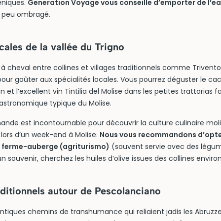
éniques.
Generation Voyage vous conseille d’emporter de l’e
st peu ombragé.
cales de la vallée du Trigno
, à cheval entre collines et villages traditionnels comme Trivento
pour goûter aux spécialités locales. Vous pourrez déguster le caci
et l’excellent vin Tintilia del Molise dans les petites trattorias fa
gastronomique typique du Molise.
ande est incontournable pour découvrir la culture culinaire mol
 lors d’un week-end à Molise.
Nous vous recommandons d’opte
 ferme-auberge (agriturismo)
(souvent servie avec des légum
un souvenir, cherchez les huiles d’olive issues des collines enviro
raditionnels autour de Pescolanciano
’antiques chemins de transhumance qui reliaient jadis les Abruzzes