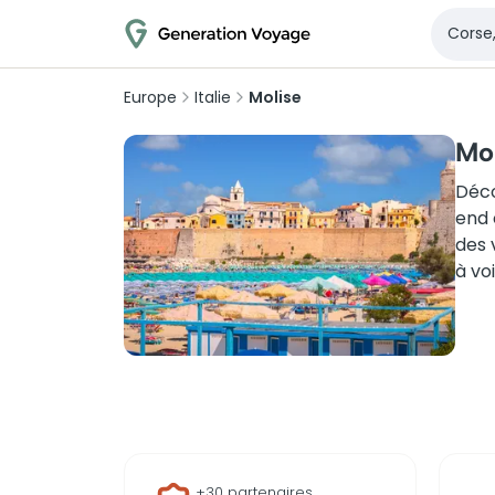
Europe
Italie
Molise
Mol
Déco
end 
des 
à vo
+30 partenaires