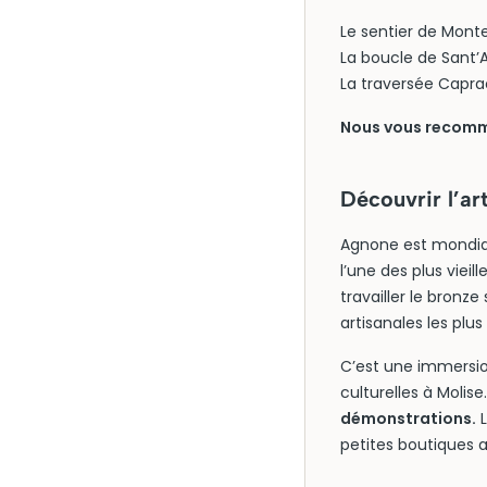
Le sentier de Mon
La boucle de Sant’
La traversée Capr
Nous vous recomma
Découvrir l’ar
Agnone est mondiale
l’une des plus vieil
travailler le bronz
artisanales les plu
C’est une immersion
culturelles à Molise
démonstrations.
L
petites boutiques ar