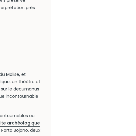
ent préservé
erprétation près
du Molise, et
ique, un théâtre et
 sur le decumanus
ique incontournable
ncontournables ou
site archéologique
a Porta Bojano, deux