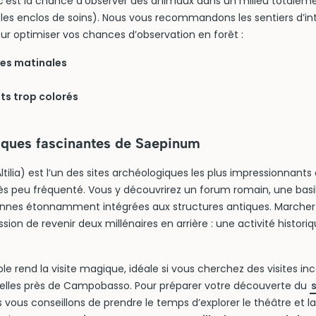
 c’est la chance d’observer des animaux dans un milieu totalem
s enclos de soins). Nous vous recommandons les sentiers d’int
our optimiser vos chances d’observation en forêt :
ures matinales
ts trop colorés
tiques fascinantes de Saepinum
tilia) est l’un des sites archéologiques les plus impressionnants 
ès peu fréquenté. Vous y découvrirez un forum romain, une basil
nnes étonnamment intégrées aux structures antiques. Marcher
sion de revenir deux millénaires en arrière : une activité histor
le rend la visite magique, idéale si vous cherchez des visites i
urelles près de Campobasso. Pour préparer votre découverte du
s vous conseillons de prendre le temps d’explorer le théâtre et l