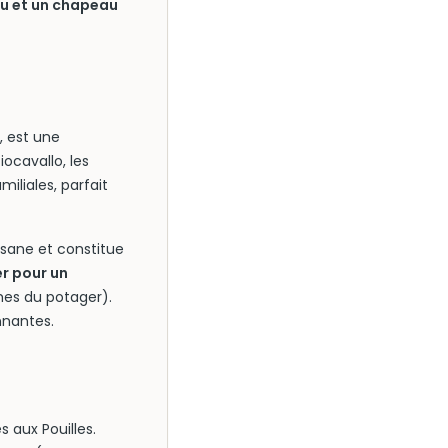
au et un chapeau
, est une
ocavallo, les
miliales, parfait
isane et constitue
r pour un
es du potager).
nnantes.
 aux Pouilles.