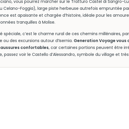
ciano, vous pourrez marcher sur le Tratturo Castel di Sangro–L
 Celano-Foggia), large piste herbeuse autrefois empruntée par 
ence est apaisante et chargée d’histoire, idéale pour les amoure
données tranquilles à Molise.
ité spéciale, c’est le charme rural de ces chemins millénaires, pa
e ou des excursions autour d’Isernia.
Generation Voyage vous c
haussures confortables
, car certaines portions peuvent être irr
, passez voir le Castello d’Alessandro, symbole du village et tr