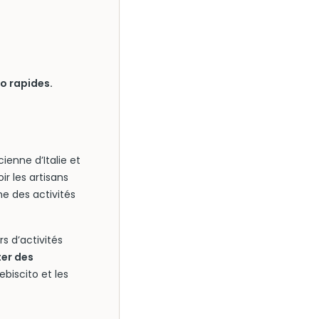
o rapides.
enne d’Italie et
ir les artisans
ne des activités
s d’activités
ter des
biscito et les