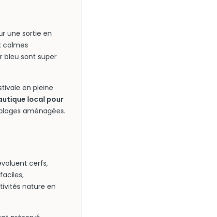
ur une sortie en
ux calmes
r bleu sont super
stivale en pleine
autique local pour
s plages aménagées.
voluent cerfs,
faciles,
ivités nature en