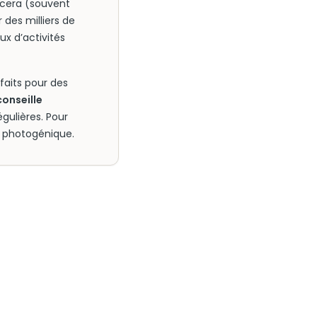
ucera (souvent
des milliers de
ux d’activités
rfaits pour des
onseille
égulières. Pour
ès photogénique.