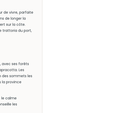
r de vivre, parfaite
s de longer la
rt sur la côte.
trattoria du port,
, avec ses forêts
apracotta. Les
’un des sommets les
s la province
t le calme
seille les