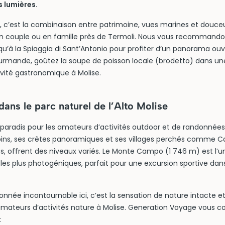
s lumières.
i, c’est la combinaison entre patrimoine, vues marines et douceu
en couple ou en famille près de Termoli. Nous vous recommandon
u’à la Spiaggia di Sant’Antonio pour profiter d’un panorama ouve
rmande, goûtez la soupe de poisson locale (brodetto) dans une 
ivité gastronomique à Molise.
ans le parc naturel de l’Alto Molise
n paradis pour les amateurs d’activités outdoor et de randonnées
pins, ses crêtes panoramiques et ses villages perchés comme C
sés, offrent des niveaux variés. Le Monte Campo (1 746 m) est l
 les plus photogéniques, parfait pour une excursion sportive dan
onnée incontournable ici, c’est la sensation de nature intacte e
mateurs d’activités nature à Molise. Generation Voyage vous con
: