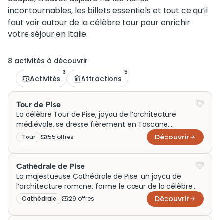
incontournables, les billets essentiels et tout ce qu’il
faut voir autour de la célèbre tour pour enrichir
votre séjour en Italie.
8
activité
s
à découvrir
3
5
Activités
Attractions
Tour de Pise
La célèbre Tour de Pise, joyau de l’architecture
médiévale, se dresse fièrement en Toscane.
Construite comme le clocher de la cathédrale de Pise
Découvrir
Tour
55
offre
s
au XIIème siècle, elle est mondialement renommée
pour son inclinaison spectaculaire due à un sol
instable. Jadis symbole de prestige, la tour est
Cathédrale de Pise
aujourd’hui une attraction phare, attirant des millions
La majestueuse Cathédrale de Pise, un joyau de
de visiteurs chaque année. Réserver des billets pour
l’architecture romane, forme le cœur de la célèbre
une visite est incontournable pour admirer ce chef-
Piazza dei Miracoli. Construite au XIème siècle, elle
Découvrir
Cathédrale
29
offre
s
d’œuvre unique.
témoigne de l’importance historique de la ville
médiévale. Initialement érigée pour démontrer la