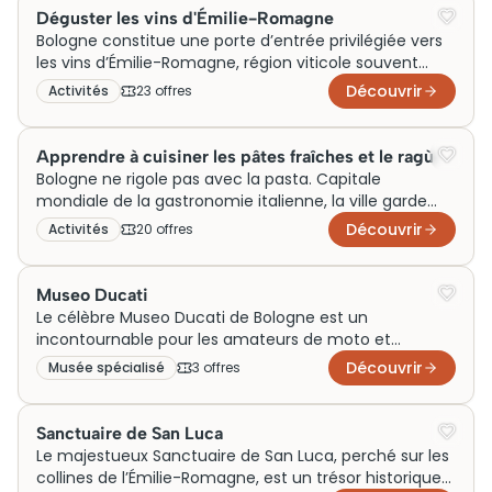
marché de la Piazza delle Erbe, les dômes de San
Déguster les vins d'Émilie-Romagne
Petronio ou les canaux cachés du Ghetto. Circuits
Bologne constitue une porte d’entrée privilégiée vers
guidés thématiques, locations à la journée, tarifs et
les vins d’Émilie-Romagne, région viticole souvent
bons plans : tout ce qu’il faut savoir avant de pédaler.
éclipsée par ses voisines toscane et piémontaise,
Découvrir
Activités
23
offre
s
mais qui recèle des trésors authentiques. Sangiovese
di Romagna, Pignoletto des Colli Bolognesi ou encore
le véritable Lambrusco artisanal s’y découvrent dans
Apprendre à cuisiner les pâtes fraîches et le ragù
des caves disséminées entre les portiques historiques.
Bologne ne rigole pas avec la pasta. Capitale
Les dégustations proposées varient de 15 à 60 euros
mondiale de la gastronomie italienne, la ville garde
selon les domaines visités, alliant systématiquement
jalousement ses recettes transmises de génération
Découvrir
Activités
20
offre
s
produits locaux et explications des terroirs
en génération. Les cours de cuisine bolognaise
environnants.
permettent d’apprendre à étirer les tagliatelle à la
main et à mijoter un ragù authentique, loin des
Museo Ducati
versions édulcorées qu’on trouve ailleurs. Comptez
Le célèbre Museo Ducati de Bologne est un
entre 60 et 120 euros par personne pour une session
incontournable pour les amateurs de moto et
de 3 à 4 heures, souvent organisée dans de vraies
d’ingénierie. Situé dans le berceau historique de
Découvrir
Musée spécialisé
3
offre
s
cuisines familiales du centro storico.
Ducati, il célèbre la riche histoire de la marque avec
une impressionnante collection de motos
emblématiques. L’architecture moderne du musée
Sanctuaire de San Luca
complète parfaitement l’héritage technologique qu’il
Le majestueux Sanctuaire de San Luca, perché sur les
abrite. Initialement conçu pour préserver l’histoire
collines de l’Émilie-Romagne, est un trésor historique