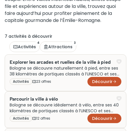
file et expériences autour de la ville, trouvez quoi
faire aujourd’hui pour profiter pleinement de la
capitale gourmande de l’Émilie-Romagne.
7
activité
s
à découvrir
4
3
Activités
Attractions
Explorer les arcades et ruelles de la ville à pied
Bologne se découvre naturellement à pied, entre ses
38 kilomètres de portiques classés à l’UNESCO et ses
ruelles médiévales où chaque façade raconte une
Découvrir
Activités
23
offre
s
histoire. La ville offre une densité de patrimoine rare :
tours penchées, marchés animés du Quadrilatero,
fresques dissimulées dans des cours intérieures
Parcourir la ville à vélo
accessibles au détour d’une promenade. Des circuits
Bologne se découvre idéalement à vélo, entre ses 40
guidés de 2 à 3 heures permettent d’explorer ces
kilomètres de portiques classés à l’UNESCO et ses
quartiers à toutes saisons, avec des tarifs variables
ruelles médiévales que les voitures ne peuvent
Découvrir
Activités
12
offre
s
selon la formule choisie.
atteindre. La ville émilienne, plate et compacte, offre
une configuration rare pour explorer à son rythme le