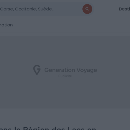
Dest
nation
 dans la Région des Lacs en