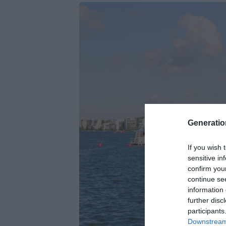
Generati
If you wish 
sensitive in
confirm you
continue se
information 
further disc
participants
Downstream 