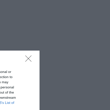
sonal or
ection to
ou may
 personal
out of the
 downstream
B’s List of