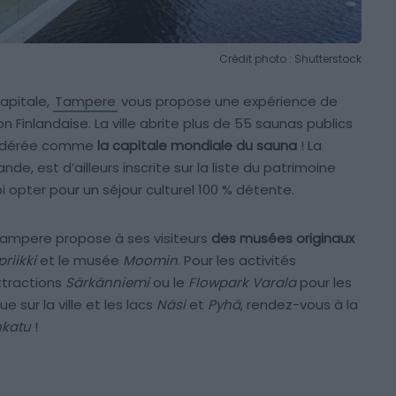
Crédit photo : Shutterstock
apitale,
Tampere
vous propose une expérience de
 Finlandaise. La ville abrite plus de 55 saunas publics
nsidérée comme
la capitale mondiale du sauna
! La
de, est d’ailleurs inscrite sur la liste du patrimoine
i opter pour un séjour culturel 100 % détente.
Tampere propose à ses visiteurs
des musées originaux
riikki
et le musée
Moomin
. Pour les activités
ttractions
Särkänniemi
ou le
Flowpark Varala
pour les
ue sur la ville et les lacs
Näsi
et
Pyhä
, rendez-vous à la
katu
!