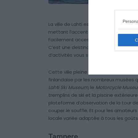
Persona
La ville de Lahti est la première ville 
mettant l’accent sur un mode de vie u
Facilement accessible depuis
Helsinki
(
C’est une destination dynamique et con
d’activités vous sont proposées.
Cette ville pleine de charme offre un in
finlandaise par les nombreux musées qu
Lahti Ski Museum
, le
Motorcycle Muse
tremplins de ski et la piscine extérieur
plateforme d’observation de la tour de
couper le souffle. Et pour les amateurs 
locale variée adaptée à tous les goûts
Tampere