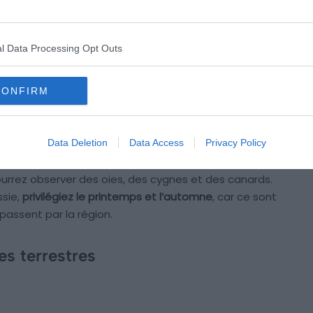
 canards
l Data Processing Opt Outs
rver de nombreuses espèces d’oiseaux migrateurs
CONFIRM
kkala est
l’un des meilleurs endroits de Finlande pour les
 le Sud-Est du pays, cette réserve comprend un lac
Data Deletion
Data Access
Privacy Policy
t des prairies où se rassemblent de nombreuses
urrez observer des oies, des cygnes et des canards.
ssie,
privilégiez le printemps et l’automne
, car ce sont
passent par la région.
s terrestres