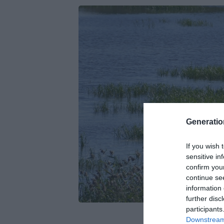
Generati
If you wish 
sensitive in
confirm you
continue se
information 
further disc
participants
Downstream 