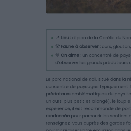
📍
Lieu :
région de la Carélie du Nor
🐻
Faune à observer :
ours, glouton,
💙
On aime :
un concentré de paysa
d’observer les grands prédateurs 
Le parc national de Koli, situé dans la r
concentré de paysages typiquement fi
prédateurs
emblématiques du pays tels
un ours, plus petit et allongé), le loup
expérience, il est recommandé de por
randonnée
pour parcourir les sentiers 
renseignez-vous auprès des gardes for
pouvoir réaliser votre excursion dans le