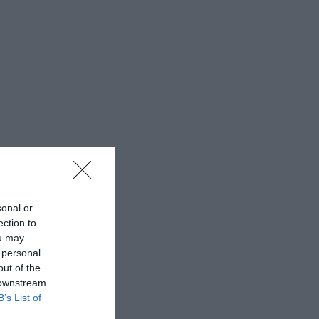
sonal or
ection to
ou may
 personal
out of the
 downstream
B’s List of