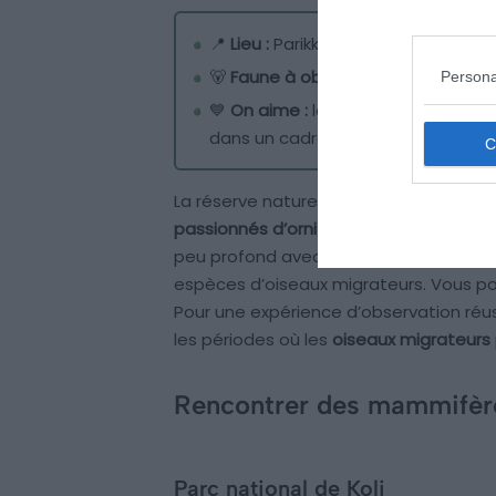
📍
Lieu :
Parikkala
🐻
Faune à observer :
oies, cygnes,
Persona
💙
On aime :
la possibilité d’obse
dans un cadre naturel enchanteur
La réserve naturelle de Siikalahti à Pari
passionnés d’ornithologie
. Située dans
peu profond avec des zones humides e
espèces d’oiseaux migrateurs. Vous po
Pour une expérience d’observation réu
les périodes où les
oiseaux migrateurs
Rencontrer des mammifère
Parc national de Koli