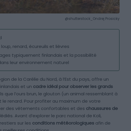
@shutterstock_Ondrej Prosicky
d
 loup, renard, écureuils et lièvres
ges typiquement finlandais et la possibilité
dans leur environnement naturel
égion de la Carélie du Nord, à l’Est du pays, offre un
nlandais et un
cadre idéal pour observer les grands
 que l’ours brun, le glouton (un animal ressemblant à
 et le renard. Pour profiter au maximum de votre
ter des vêtements confortables et des
chaussures de
dédiés. Avant d’explorer le parc national de Koli,
estiers sur les
conditions météorologiques
afin de
s meilleures conditions.