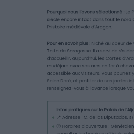
Pourquoi nous l’avons sélectionné :
Le P
siècle encore intact dans tout le nord d
l’histoire médiévale d’Aragon.
Pour en savoir plus :
Niché au coeur de vi
Taïfa de Saragosse. Il a servi de résid
d’accueillir, aujourd’hui, les Cortes d’
mudéjare avec ses arcs en fer à cheval
accessible aux visiteurs. Vous pourrez
Salon Doré, et profiter de ses jardins int
renseignez-vous à l’avance lorsque vou
Infos pratiques sur le Palais de l’Alj
📍
Adresse
: C. de los Diputados, s
🕐
Horaires d’ouverture
: Généralem
consulter les horaires officiels sel