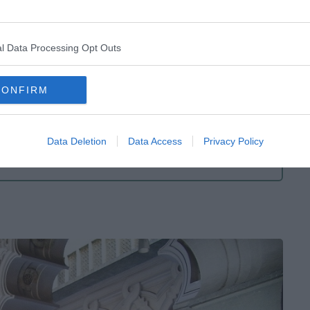
ordable, vous profiterez de l’une des plus belles vues sur
e un lieu de culte actif, alors respectez les horaires de
recte lors de votre visite.
l Data Processing Opt Outs
uestra Señora del Pilar
CONFIRM
Casco Antiguo, 50003 Zaragoza, Spain (Voir sur
Google
Data Deletion
Data Access
Privacy Policy
us les jours, généralement de tôt le matin jusqu’en
arier les jours fériés)