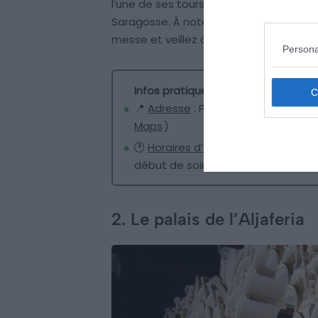
l’une de ses tours. Pour un prix très ab
Saragosse. À noter que la basilique rest
messe et veillez à garder une tenue cor
Persona
Infos pratiques sur la Basílica de N
📍
Adresse
: Plaza del Pilar, s/n, 
Maps
)
🕐
Horaires d’ouverture
: Ouvert to
début de soirée (horaires pouvant v
2. Le palais de l’Aljaferia