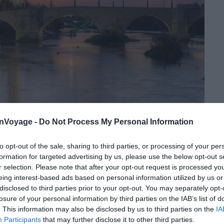
Crédit photo:
Wikipedia – Jiuguang Wang
onVoyage -
Do Not Process My Personal Information
asílica de Nuestra Señora del Pilar est le plus grand
to opt-out of the sale, sharing to third parties, or processing of your per
ajeur de pèlerinage marial en Europe.
formation for targeted advertising by us, please use the below opt-out s
r selection. Please note that after your opt-out request is processed y
tra Señora del Pilar, érigée entre le XVIIe et le XVIIIe
eing interest-based ads based on personal information utilized by us or
re. Ses quatre tours et son imposante façade baroque en
disclosed to third parties prior to your opt-out. You may separately opt-
losure of your personal information by third parties on the IAB’s list of
’intérieur, vous pouvez y admirer de sublimes fresques
. This information may also be disclosed by us to third parties on the
IA
gratuit, un billet payant vous permet de monter dans
Participants
that may further disclose it to other third parties.