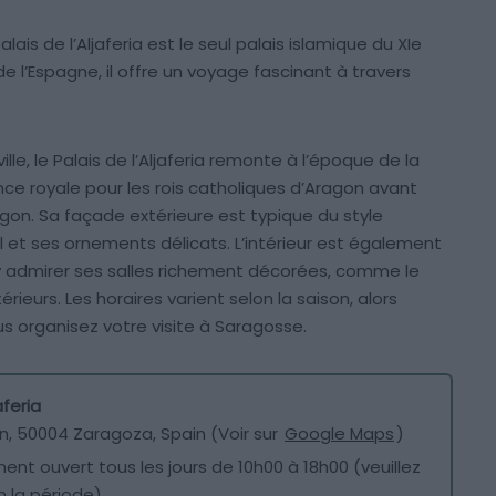
alais de l’Aljaferia est le seul palais islamique du XIe
e l’Espagne, il offre un voyage fascinant à travers
lle, le Palais de l’Aljaferia remonte à l’époque de la
ence royale pour les rois catholiques d’Aragon avant
Aragon. Sa façade extérieure est typique du style
 et ses ornements délicats. L’intérieur est également
 y admirer ses salles richement décorées, comme le
érieurs. Les horaires varient selon la saison, alors
s organisez votre visite à Saragosse.
aferia
/n, 50004 Zaragoza, Spain (Voir sur
Google Maps
)
ent ouvert tous les jours de 10h00 à 18h00 (veuillez
on la période)