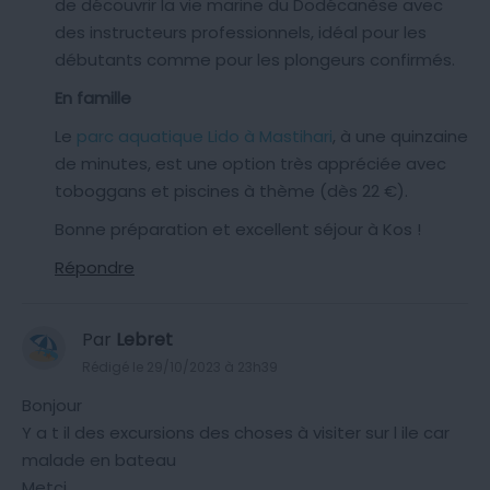
de découvrir la vie marine du Dodécanèse avec
des instructeurs professionnels, idéal pour les
débutants comme pour les plongeurs confirmés.
En famille
Le
parc aquatique Lido à Mastihari
, à une quinzaine
de minutes, est une option très appréciée avec
toboggans et piscines à thème (dès 22 €).
Bonne préparation et excellent séjour à Kos !
Répondre
Par
Lebret
Rédigé le 29/10/2023 à 23h39
Bonjour
Y a t il des excursions des choses à visiter sur l ile car
malade en bateau
Metci