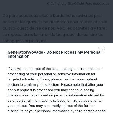
Crédit photo:
Site Officiel Parc Aquatique
Ce parc aquatique situé à Kardamena ravira les plus
petits et les grands, une attraction pour toutes et tous
au sud-ouest de l’île de Kos. Voici les activités à y faire :
se reposer dans les aires de baignade, descendre les
toboggans aquatiques.
GenerationVoyage -
Do Not Process My Personal
Voguer sur la Lazy River, emprunter les toboggans
Information
Kamikaze et Freefall et plonger dans l’Aqua Playground.
Un bon compromis de baignade si vous en avez marre
If you wish to opt-out of the sale, sharing to third parties, or
de l’eau salée… Notez qu’il existe aussi le Lido Water Park
processing of your personal or sensitive information for
targeted advertising by us, please use the below opt-out
situé à Mastihari.
section to confirm your selection. Please note that after your
opt-out request is processed you may continue seeing
8. D’autres idées d’activités à faire à
interest-based ads based on personal information utilized by
us or personal information disclosed to third parties prior to
Kos
your opt-out. You may separately opt-out of the further
disclosure of your personal information by third parties on the