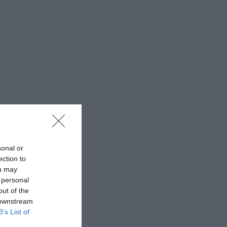
sonal or
ection to
ou may
 personal
out of the
 downstream
B’s List of