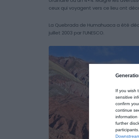
ordinaire ou un 4×4. Malgré les avertiss
ceux qui voyagent vers ce lieu ont déco
La Quebrada de Humahuaca a été décla
juillet 2003 par l’UNESCO.
Generati
If you wish 
sensitive in
confirm you
continue se
information 
further disc
participants
Downstream 