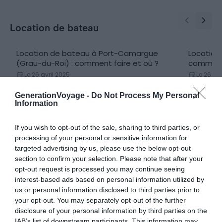
Location de bateau
Location de bateau à Port-Camargue
Location
(Grau-du-Roi) : comment faire et où ?
comment 
Le 26 avril 2025
Le 26 avr
Par Léa Janondy
Par Hélè
GenerationVoyage -
Do Not Process My Personal
Information
If you wish to opt-out of the sale, sharing to third parties, or
processing of your personal or sensitive information for
targeted advertising by us, please use the below opt-out
section to confirm your selection. Please note that after your
opt-out request is processed you may continue seeing
interest-based ads based on personal information utilized by
us or personal information disclosed to third parties prior to
your opt-out. You may separately opt-out of the further
Explorer d'autres destinations à
disclosure of your personal information by third parties on the
proximité
IAB’s list of downstream participants. This information may