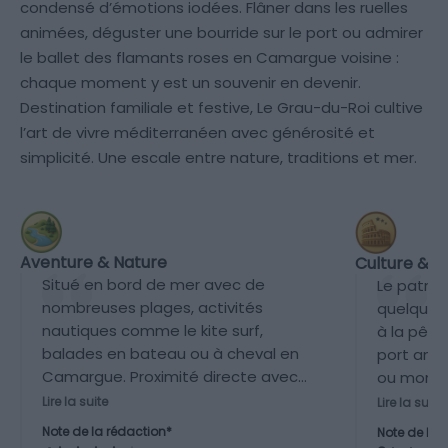
condensé d’émotions iodées. Flâner dans les ruelles
animées, déguster une bourride sur le port ou admirer
le ballet des flamants roses en Camargue voisine :
chaque moment y est un souvenir en devenir.
Destination familiale et festive, Le Grau-du-Roi cultive
l’art de vivre méditerranéen avec générosité et
simplicité. Une escale entre nature, traditions et mer.
Aventure & Nature
Culture & P
Situé en bord de mer avec de
Le patrimo
nombreuses plages, activités
quelques 
nautiques comme le kite surf,
à la pêch
balades en bateau ou à cheval en
port anc
Camargue. Proximité directe avec
ou monume
le parc naturel de Camargue
une stati
Lire la suite
Lire la suite
offrant excursions et observation
Note de la rédaction*
Note de la 
de la faune (flamants roses,