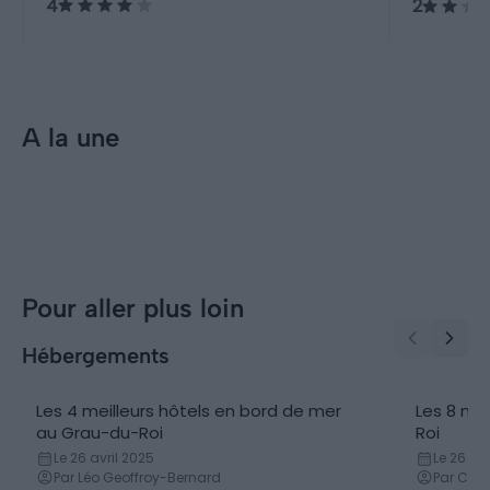
4
2
taureaux, chevaux).
A la une
Incontournables
Visiter le Grau-du-Roi : 10
incontournables à faire et voir
Pour aller plus loin
Hébergements
Les 4 meilleurs hôtels en bord de mer
Les 8 me
Hôtels
Campin
au Grau-du-Roi
Roi
Le 26 avril 2025
Le 26 avr
Par Léo Geoffroy-Bernard
Par Cor