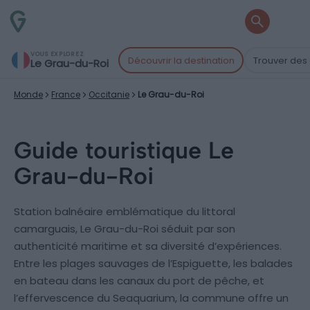
VOUS EXPLOREZ
Découvrir la destination
Trouver des 
Le Grau-du-Roi
Monde
France
Occitanie
Le Grau-du-Roi
Guide touristique Le
Grau-du-Roi
Station balnéaire emblématique du littoral
camarguais, Le Grau-du-Roi séduit par son
authenticité maritime et sa diversité d’expériences.
Entre les plages sauvages de l’Espiguette, les balades
en bateau dans les canaux du port de pêche, et
l’effervescence du Seaquarium, la commune offre un