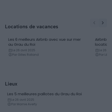
Locations de vacances
Les 6 meilleurs Airbnb avec vue sur mer
Airbnb P
au Grau du Roi
location
Le 26 avril 2025
Le 26 avr
Par Gilles Rolland
Par Léa
Lieux
Les 5 meilleures paillotes du Grau du Roi
Bars et restaurants
Le 26 avril 2025
Par Marnie Averty