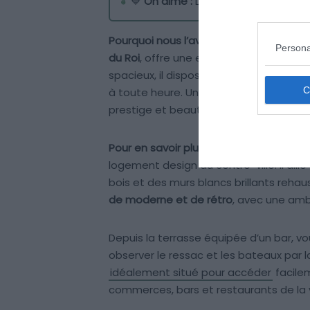
💙
On aime :
La vue sur la marina e
Pourquoi nous l’avons sélectionné :
Ce 
Persona
du Roi
, offre une expérience de vie lu
spacieux, il dispose d’un espace privé
à toute heure. Un véritable havre de p
prestige et beauté naturelle.
Pour en savoir plus :
Si vous cherchez u
logement design au centre-ville. Il all
bois et des murs blancs brillants reha
de moderne et de rétro
, avec une ambi
Depuis la terrasse équipée d’un bar, v
observer le ressac et les bateaux par l
idéalement situé pour accéder
facilem
commerces, bars et restaurants de la vi