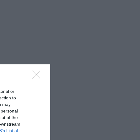
sonal or
ection to
ou may
 personal
out of the
 downstream
B’s List of