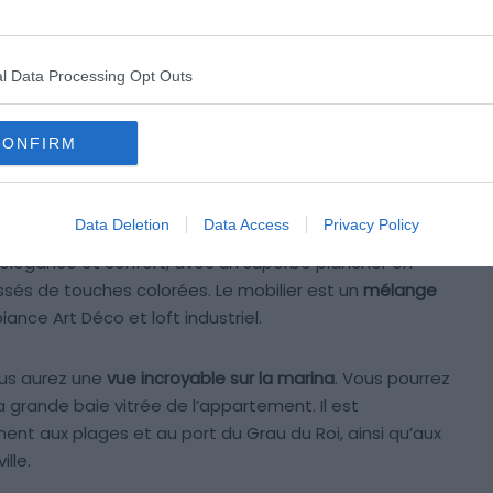
t la décoration rétro
logement exceptionnel, situé
dans la marina du Grau
l Data Processing Opt Outs
xueuse et confortable. En plus de son design moderne et
 en bord de mer et bénéficie ainsi d’une vue imprenable
CONFIRM
aix pour ceux qui cherchent à combiner détente,
Data Deletion
Data Access
Privacy Policy
n
Airbnb avec vue mer
au Grau du Roi, jetez un œil à ce
ie élégance et confort, avec un superbe plancher en
ussés de touches colorées. Le mobilier est un
mélange
ance Art Déco et loft industriel.
ous aurez une
vue incroyable sur la marina
. Vous pourrez
a grande baie vitrée de l’appartement. Il est
ent aux plages et au port du Grau du Roi, ainsi qu’aux
lle.