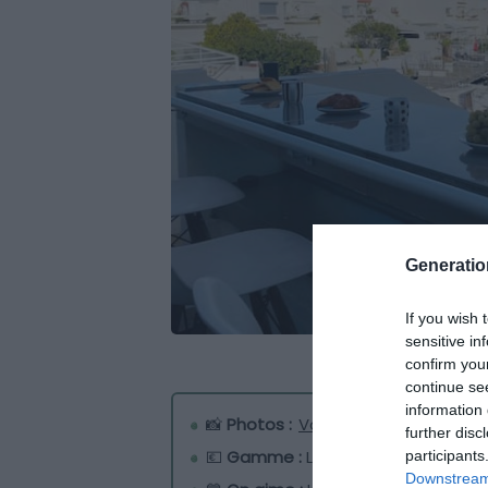
Generati
If you wish 
sensitive in
confirm you
continue se
information 
📸
Photos :
Voir les photos
further disc
💶
Gamme :
Luxueux
participants
Downstream 