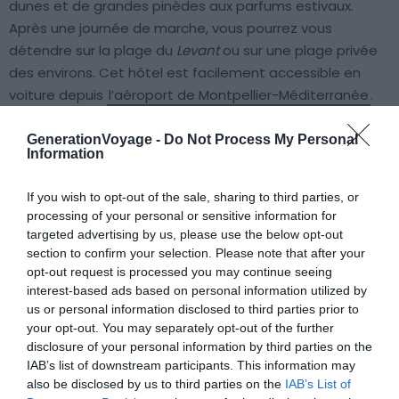
dunes et de grandes pinèdes aux parfums estivaux.
Après une journée de marche, vous pourrez vous
détendre sur la plage du
Levant
ou sur une plage privée
des environs. Cet hôtel est facilement accessible en
voiture depuis
l’aéroport de Montpellier-Méditerranée
.
GenerationVoyage -
Do Not Process My Personal
Il dispose d’une
très belle piscine extérieure
ainsi que
Information
d’un jardin et d’une terrasse. C’est l’endroit parfait pour
séjourner en famille. Le club enfant séduira enfants
If you wish to opt-out of the sale, sharing to third parties, or
comme parents et tous trouveront à leur disposition de
processing of your personal or sensitive information for
nombreuses activités. Les chambres sont toutes
targeted advertising by us, please use the below opt-out
section to confirm your selection. Please note that after your
pourvues d’un balcon pour profiter du soleil en toute
opt-out request is processed you may continue seeing
intimité.
interest-based ads based on personal information utilized by
us or personal information disclosed to third parties prior to
your opt-out. You may separately opt-out of the further
Réserver cet hôtel
disclosure of your personal information by third parties on the
IAB’s list of downstream participants. This information may
also be disclosed by us to third parties on the
IAB’s List of