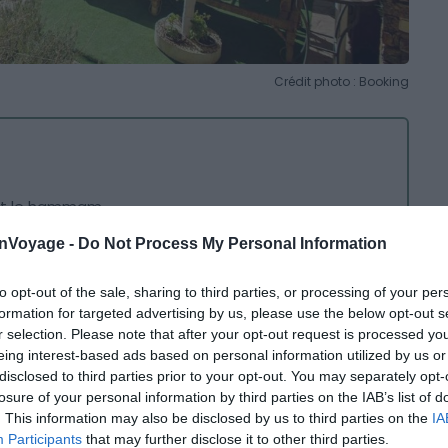
Crédit photo : Booking
 et le hammam
onVoyage -
Do Not Process My Personal Information
 dans les
montagnes de l’Atlas
, vous profiterez d’
une
hambre
. Mais aussi d’une décoration à la fois
to opt-out of the sale, sharing to third parties, or processing of your per
ndonnée dans les montagnes environnantes. Puis
formation for targeted advertising by us, please use the below opt-out s
r selection. Please note that after your opt-out request is processed y
mouzzer à seulement 10 min en voiture du riad. À
eing interest-based ads based on personal information utilized by us or
ée du Paradis
offre des sentiers de randonnée à
disclosed to third parties prior to your opt-out. You may separately opt-
azout est à seulement 30 km.
losure of your personal information by third parties on the IAB’s list of
. This information may also be disclosed by us to third parties on the
IA
Participants
that may further disclose it to other third parties.
étendez-vous dans
la piscine extérieure et profitez du