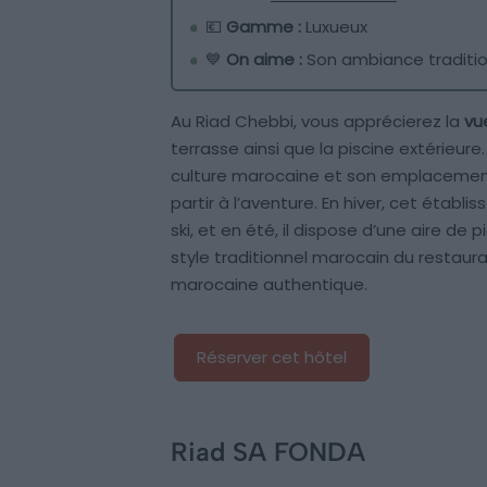
💶
Gamme :
Luxueux
💙
On aime :
Son ambiance traditi
Au Riad Chebbi, vous apprécierez la
vu
terrasse ainsi que la piscine extérieure
culture marocaine et son emplacement 
partir à l’aventure. En hiver, cet étab
ski, et en été, il dispose d’une aire de
style traditionnel marocain du restaur
marocaine authentique.
Réserver cet hôtel
Riad SA FONDA