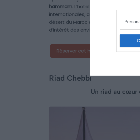
hammam
. L’hôtel propose également 
internationales, ainsi qu’un coin chemi
désert du Maroc est idéalement situé e
Persona
d’intérêt des environs.
Réserver cet hôtel
Riad Chebbi
Un riad au cœur 