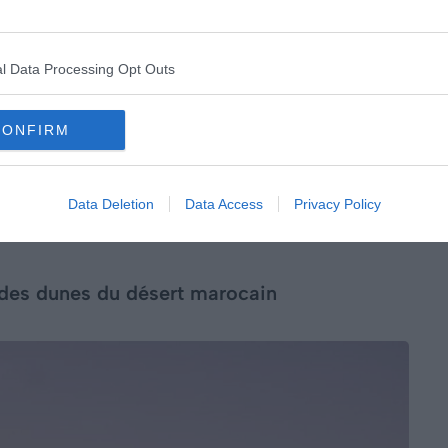
une terrasse où savourer des spécialités locales et
née avec des livres pour se détendre. Ce riad dans le
t vous permet d’avoir un accès facile aux points
l Data Processing Opt Outs
CONFIRM
Data Deletion
Data Access
Privacy Policy
des dunes du désert marocain