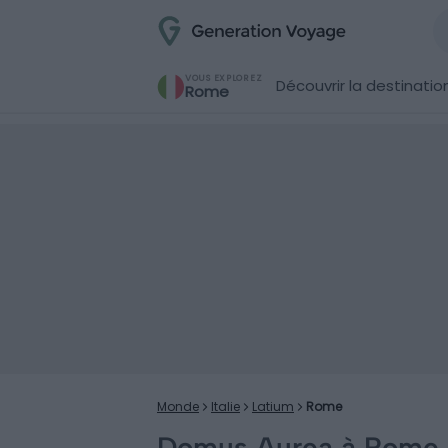
VOUS EXPLOREZ
Découvrir la destinatio
Rome
Monde
Italie
Latium
Rome
Domus Aurea à Rome :