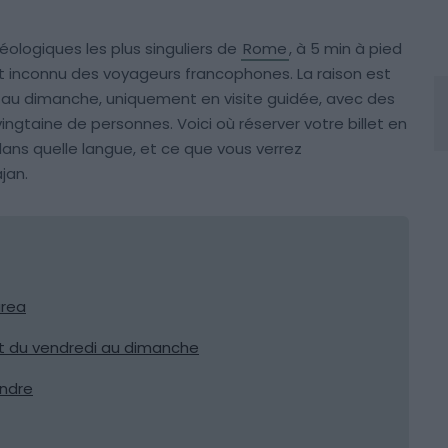
héologiques les plus singuliers de
Rome
, à 5 min à pied
nt inconnu des voyageurs francophones. La raison est
di au dimanche, uniquement en visite guidée, avec des
ngtaine de personnes. Voici où réserver votre billet en
 dans quelle langue, et ce que vous verrez
jan.
urea
t du vendredi au dimanche
endre