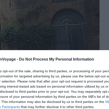
onVoyage -
Do Not Process My Personal Information
to opt-out of the sale, sharing to third parties, or processing of your per
formation for targeted advertising by us, please use the below opt-out s
r selection. Please note that after your opt-out request is processed y
Crédit photo : Wikimédia – Mister No
eing interest-based ads based on personal information utilized by us or
disclosed to third parties prior to your opt-out. You may separately opt-
’incendie de Rome en 64 après J.-C., sur un vaste
losure of your personal information by third parties on the IAB’s list of
lline de l’Esquilin. Les sources antiques évoquent une
. This information may also be disclosed by us to third parties on the
IA
chéologues précisent que ce chiffre inclut des espaces
Participants
that may further disclose it to other third parties.