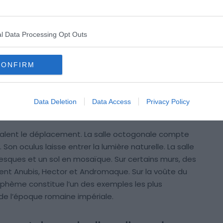
ies, pas une surface architecturale nette. Depuis 1998,
t revu la lecture du plan d’ensemble. Le nombre de
s une donnée provisoire.
l Data Processing Opt Outs
chambre à coucher, aucune cuisine ni aucune latrine.
CONFIRM
èse sérieuse, mais encore débattue : la Maison dorée
résentation.
Aujourd’hui, vous visitez les galeries
n
recouvrent depuis la mort de Néron.
Attendez-vous
Data Deletion
Data Access
Privacy Policy
à un palais reconstitué.
 valent le déplacement. La salle octogonale compte
on oculus laisse entrer la lumière naturelle. La salle
esques et un sol en mosaïque. Sur certains murs, des
nt Anubis, Hector et Andromaque. Sur la voûte du
phème constitue l’un des exemples les plus
e l’époque romaine impériale.