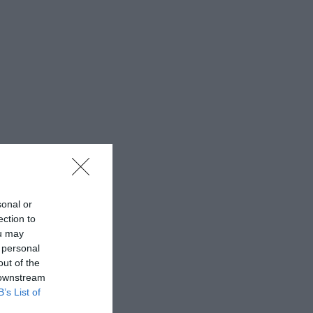
sonal or
ection to
ou may
 personal
out of the
 downstream
B’s List of