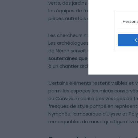
verts, des jardins et des zones non bât
les équipes de fouille ont profondémen
pièces autrefois avancé reste toutefoi
Persona
Les chercheurs n’ont identifié aucune 
Les archéologues avancent une hypoth
de Néron servait aux fêtes et à la rep
souterraines que
les thermes de Traja
à un chantier archéologique actif, pas 
Certains éléments restent visibles et
parmi les espaces les mieux conservés. S
du Convivium abrite des vestiges de fr
fresques de style pompéien représente
Nymphée, la mosaïque d’Ulysse et Poly
remarquables de mosaïque figurative d