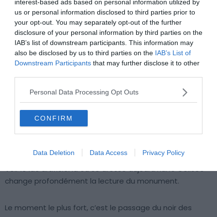
interest-based ads based on personal information utilized by
(Italie)
us or personal information disclosed to third parties prior to
11 anecdotes à connaître sur le Colisée
your opt-out. You may separately opt-out of the further
disclosure of your personal information by third parties on the
IAB’s list of downstream participants. This information may
also be disclosed by us to third parties on the
IAB’s List of
Pourquoi la visite de la Domus Aurea
Downstream Participants
that may further disclose it to other
en VR vaut le détour
third parties.
Personal Data Processing Opt Outs
Debout dans une salle de briques de 10 m sous terre, il
est impossible de réaliser qu’on se trouve dans un palais
CONFIRM
conçu pour être inondé de lumière, ouvert sur des
hectares de jardins.
La réalité virtuelle corrige cette
distorsion de perception, et c’est son atout principal.
Elle
Data Deletion
Data Access
Privacy Policy
rend aussi visible la stratégie d’effacement des Flaviens.
Voir le lac artificiel là où se dresse aujourd’hui le Colisée
change profondément la lecture du monument.
Le moment le plus fort, c’est le passage du noir des