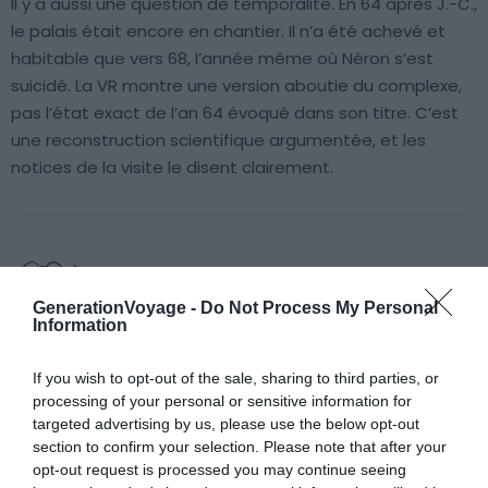
Il y a aussi une question de temporalité. En 64 après J.-C.,
le palais était encore en chantier. Il n’a été achevé et
habitable que vers 68, l’année même où Néron s’est
suicidé. La VR montre une version aboutie du complexe,
pas l’état exact de l’an 64 évoqué dans son titre. C’est
une reconstruction scientifique argumentée, et les
notices de la visite le disent clairement.
À lire aussi sur le guide Rome :
GenerationVoyage -
Do Not Process My Personal
Pourquoi les successeurs de Néron ont-ils
Information
délibérément enterré la Domus Aurea sous des
If you wish to opt-out of the sale, sharing to third parties, or
thermes ?
processing of your personal or sensitive information for
4 itinéraires dans la Rome Antique au fil des légendes
targeted advertising by us, please use the below opt-out
et mythes
section to confirm your selection. Please note that after your
opt-out request is processed you may continue seeing
Visiter Rome : 10 incontournables à faire et voir