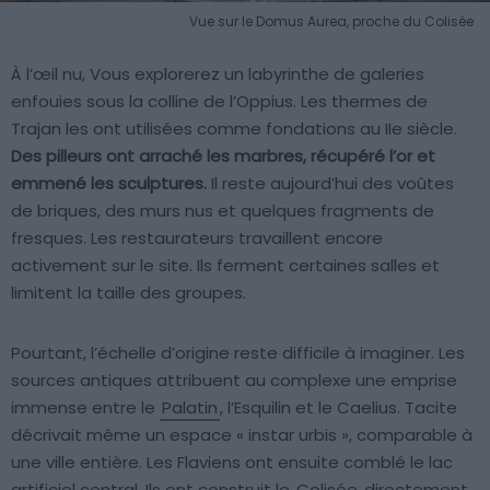
Vue sur le Domus Aurea, proche du Colisée
À l’œil nu, Vous explorerez un labyrinthe de galeries
enfouies sous la colline de l’Oppius. Les thermes de
Trajan les ont utilisées comme fondations au IIe siècle.
Des pilleurs ont arraché les marbres, récupéré l’or et
emmené les sculptures.
Il reste aujourd’hui des voûtes
de briques, des murs nus et quelques fragments de
fresques. Les restaurateurs travaillent encore
activement sur le site. Ils ferment certaines salles et
limitent la taille des groupes.
Pourtant, l’échelle d’origine reste difficile à imaginer. Les
sources antiques attribuent au complexe une emprise
immense entre le
Palatin
, l’Esquilin et le Caelius. Tacite
décrivait même un espace « instar urbis », comparable à
une ville entière. Les Flaviens ont ensuite comblé le lac
artificiel central. Ils ont construit le
Colisée
directement