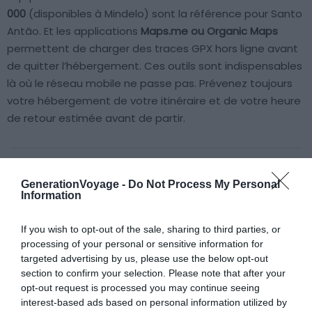
000
(disponibles à Mindelo) sont la référence pour Santo
Antão. Et les applications
Maps.me ou Organic Maps
permettent de charger des traces GPX hors ligne avant
de quitter l’hébergement. Ces outils sont indispensables
là où le réseau mobile ne passe pas. Prévenez toujours
votre hébergement de votre itinéraire et de votre heure
de retour estimée avant de partir.
GenerationVoyage -
Do Not Process My Personal
À lire aussi sur le guide Cap-Vert :
Information
Les 8 plus belles randonnées à faire au Cap Vert
If you wish to opt-out of the sale, sharing to third parties, or
Visiter le Cap-Vert : 7 incontournables à faire et voir
processing of your personal or sensitive information for
targeted advertising by us, please use the below opt-out
Sur quelle île loger au Cap Vert ?
section to confirm your selection. Please note that after your
Les 9 meilleurs spots de plongée au Cap Vert
opt-out request is processed you may continue seeing
interest-based ads based on personal information utilized by