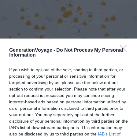
GenerationVoyage -
Do Not Process My Personal
Information
If you wish to opt-out of the sale, sharing to third parties, or
processing of your personal or sensitive information for
Les voyageurs donnent leur avis sur
targeted advertising by us, please use the below opt-out
Generation Voyage
section to confirm your selection. Please note that after your
opt-out request is processed you may continue seeing
interest-based ads based on personal information utilized by
Patricia
us or personal information disclosed to third parties prior to
your opt-out. You may separately opt-out of the further
disclosure of your personal information by third parties on the
Article des plus intéressants et des plus alléchants !
IAB’s list of downstream participants. This information may
Roadtrip très bien détaillé ! Je vais organiser cette
also be disclosed by us to third parties on the
IAB’s List of