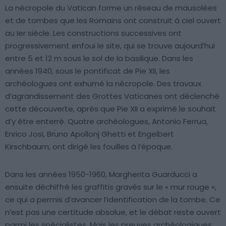
La nécropole du Vatican forme un réseau de mausolées
et de tombes que les Romains ont construit à ciel ouvert
au Ier siècle. Les constructions successives ont
progressivement enfoui le site, qui se trouve aujourd’hui
entre 5 et 12 m sous le sol de la basilique. Dans les
années 1940, sous le pontificat de Pie XII, les
archéologues ont exhumé la nécropole. Des travaux
d’agrandissement des Grottes Vaticanes ont déclenché
cette découverte, après que Pie XII a exprimé le souhait
d’y être enterré. Quatre archéologues, Antonio Ferrua,
Enrico Josi, Bruno Apollonj Ghetti et Engelbert
Kirschbaum, ont dirigé les fouilles à l’époque.
Dans les années 1950-1960, Margherita Guarducci a
ensuite déchiffré les graffitis gravés sur le « mur rouge »,
ce qui a permis d’avancer l’identification de la tombe. Ce
n’est pas une certitude absolue, et le débat reste ouvert
parmi les spécialistes. Mais les preuves archéologiques