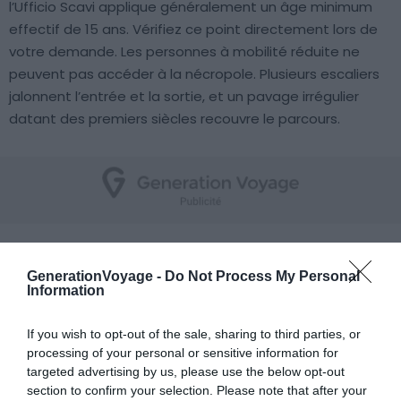
l’Ufficio Scavi applique généralement un âge minimum
effectif de 15 ans. Vérifiez ce point directement lors de
votre demande. Les personnes à mobilité réduite ne
peuvent pas accéder à la nécropole. Plusieurs escaliers
jalonnent l’entrée et la sortie, et un pavage irrégulier
datant des premiers siècles recouvre le parcours.
Délai de réservation : comptez large
GenerationVoyage -
Do Not Process My Personal
Information
If you wish to opt-out of the sale, sharing to third parties, or
processing of your personal or sensitive information for
targeted advertising by us, please use the below opt-out
section to confirm your selection. Please note that after your