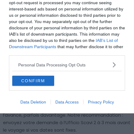
opt-out request is processed you may continue seeing
interest-based ads based on personal information utilized by
us or personal information disclosed to third parties prior to
your opt-out. You may separately opt-out of the further
disclosure of your personal information by third parties on the
IAB’s list of downstream participants. This information may
also be disclosed by us to third parties on the
IAB’s List of
Downstream Participants
that may further disclose it to other
third parties.
Crédit photo:
Flickr – Mzximvs VdB
Personal Data Processing Opt Outs
C’est le point que les voyageurs découvrent souvent
trop tard. Avec 250 places quotidiennes au maximum et
CONFIRM
des groupes limités à 12 personnes, l’Ufficio Scavi dispose
d’une capacité très réduite. En haute saison (mars à
octobre), les visiteurs réservent souvent les créneaux
Data Deletion
Data Access
Privacy Policy
pour voir le tombeau de saint Pierre 6 à 8 semaines à
l’avance, parfois davantage. Notre recommandation :
envoyez votre demande à l’Ufficio Scavi 2 à 3 mois avant
le voyage si vos dates sont fixes.