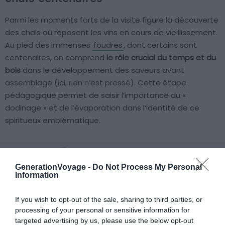
Parmi les moments forts de la visite figure la découverte
des chais où reposent les vins en cours de vieillissement.
Au pied des immenses
foudres
, dont certains sont
centenaires, on comprend
le rôle crucial du temps et du
bois
dans le développement des saveurs avant
assemblage (ici, rien n’est pressé). Cette étape
pédagogique permet de saisir l’importance du «
dodinage » et de l’évaporation dans l’identité de ce
spiritueux emblématique.
GenerationVoyage -
Do Not Process My Personal
Information
Accéder au musée de la marque et
If you wish to opt-out of the sale, sharing to third parties, or
enrichir ses connaissances
processing of your personal or sensitive information for
targeted advertising by us, please use the below opt-out