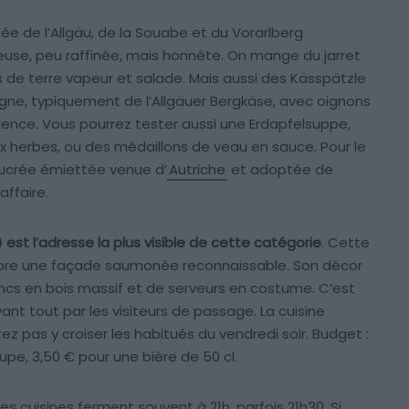
sée de l’Allgäu, de la Souabe et du Vorarlberg
reuse, peu raffinée, mais honnête. On mange du jarret
e terre vapeur et salade. Mais aussi des Kässpätzle
ne, typiquement de l’Allgäuer Bergkäse, avec oignons
xcellence. Vous pourrez tester aussi une Erdapfelsuppe,
herbes, ou des médaillons de veau en sauce. Pour le
sucrée émiettée venue d’
Autriche
et adoptée de
affaire.
) est l’adresse la plus visible de cette catégorie
. Cette
rbore une façade saumonée reconnaissable. Son décor
s en bois massif et de serveurs en costume. C’est
nt tout par les visiteurs de passage. La cuisine
z pas y croiser les habitués du vendredi soir. Budget :
upe, 3,50 € pour une bière de 50 cl.
 les cuisines ferment souvent à 21h, parfois 21h30. Si