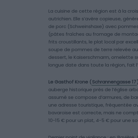
La cuisine de cette région est à la croi
autrichien. Elle s’avère copieuse, géné
de porc (Schweinshaxe) avec pommes d
(pâtes fraîches au fromage de montag
frits croustillants, le plat local par e
soupe de pommes de terre relevée aux 
dessert, le Kaiserschmarrn, omelette 
longue date dans toute la région, fait l’
Le Gasthof Krone (
Schrannengasse 17
auberge historique près de l’église a
assumé se compose d’armures, de banc
une adresse touristique, fréquentée ava
bavaroise est correcte, mais ne compte
10-15 € pour un plat, 4-5 € pour une so
Dernier point de vigilance : en
Bavière
,