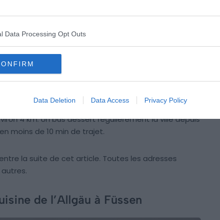
l Data Processing Opt Outs
CONFIRM
Crédit photo : Wikimédia – Wolkenkratzer
er dans le secteur de Neuschwanstein.
La ville dispose
Data Deletion
Data Access
Privacy Policy
s piétonnes, et de plusieurs adresses qui méritent le
ron 4 km. Un bus dessert régulièrement la ville depuis
n moins de 10 min de trajet.
ntre la suite de cet article. Toutes les adresses
 autres.
isine de l’Allgäu à Füssen