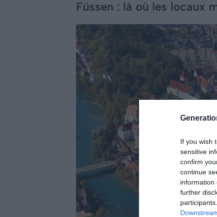
Füssen : là où les locaux
Generati
If you wish 
sensitive in
confirm you
continue se
information 
further disc
participants
Downstream 