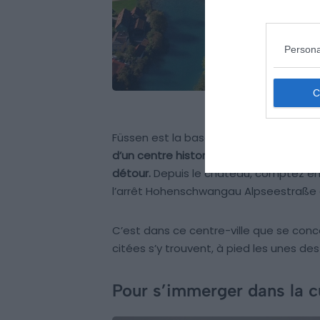
Persona
Füssen est la base logique pour mang
d’un centre historique compact, de rue
détour.
Depuis le château, comptez envi
l’arrêt Hohenschwangau Alpseestraße e
C’est dans ce centre-ville que se conce
citées s’y trouvent, à pied les unes des
Pour s’immerger dans la cu